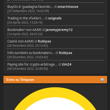
BuyOn.it: guadagna facendo...
di
smartmouse
[20 Settembre 2023, 14:42:59]
Trading in the vfxAlert...
di
xsignals
[24 Aprile 2023, 13:26:19]
Bookmaker non AAMS
di
jeremyjeremy12
[14 Aprile 2023, 09:47:23]
Casinò non AAMS
di
Rubiyaa
[30 Dicembre 2022, 23:13:42]
Info surebets su bookmakers...
di
Rubiyaa
[30 Dicembre 2022, 23:03:42]
Paying site for crypto-arbitrage...
di
tim24
[08 Dicembre 2022, 22:49:50]
Entra su Telegram