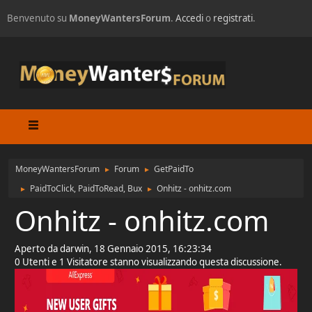
Benvenuto su
MoneyWantersForum
.
Accedi
o
registrati
.
MoneyWantersForum
Forum
GetPaidTo
►
►
PaidToClick, PaidToRead, Bux
Onhitz - onhitz.com
►
►
Onhitz - onhitz.com
Aperto da darwin, 18 Gennaio 2015, 16:23:34
0 Utenti e 1 Visitatore stanno visualizzando questa discussione.