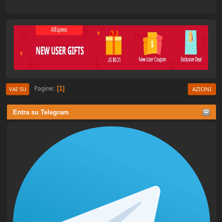
Pagine
1
VAI SU
AZIONI
Entra su Telegram