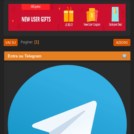
Pagine
1
VAI SU
AZIONI
Entra su Telegram