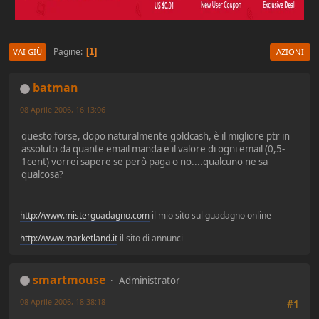
Pagine
1
VAI GIÙ
AZIONI
batman
08 Aprile 2006, 16:13:06
questo forse, dopo naturalmente goldcash, è il migliore ptr in
assoluto da quante email manda e il valore di ogni email (0,5-
1cent) vorrei sapere se però paga o no....qualcuno ne sa
qualcosa?
http://www.misterguadagno.com
il mio sito sul guadagno online
http://www.marketland.it
il sito di annunci
smartmouse
Administrator
08 Aprile 2006, 18:38:18
#1