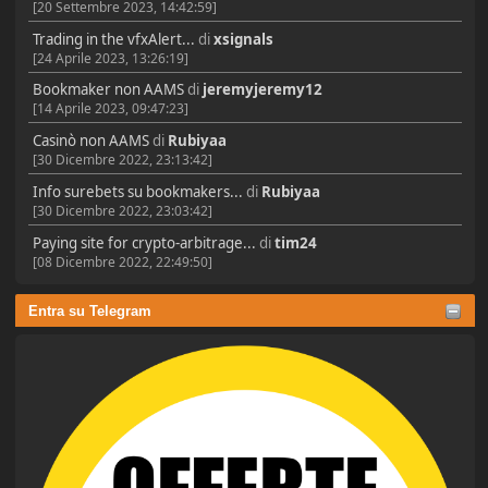
[20 Settembre 2023, 14:42:59]
Trading in the vfxAlert...
di
xsignals
[24 Aprile 2023, 13:26:19]
Bookmaker non AAMS
di
jeremyjeremy12
[14 Aprile 2023, 09:47:23]
Casinò non AAMS
di
Rubiyaa
[30 Dicembre 2022, 23:13:42]
Info surebets su bookmakers...
di
Rubiyaa
[30 Dicembre 2022, 23:03:42]
Paying site for crypto-arbitrage...
di
tim24
[08 Dicembre 2022, 22:49:50]
Entra su Telegram