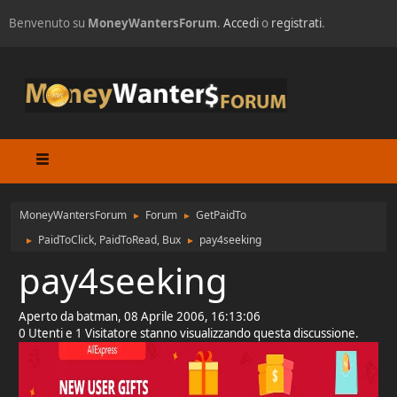
Benvenuto su
MoneyWantersForum
.
Accedi
o
registrati
.
MoneyWantersForum
Forum
GetPaidTo
►
►
PaidToClick, PaidToRead, Bux
pay4seeking
►
►
pay4seeking
Aperto da batman, 08 Aprile 2006, 16:13:06
0 Utenti e 1 Visitatore stanno visualizzando questa discussione.