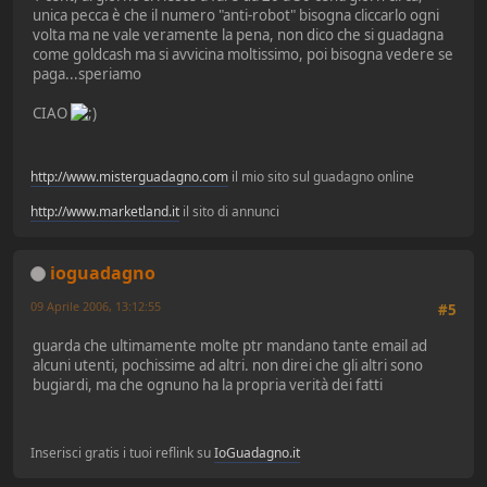
unica pecca è che il numero "anti-robot" bisogna cliccarlo ogni
volta ma ne vale veramente la pena, non dico che si guadagna
come goldcash ma si avvicina moltissimo, poi bisogna vedere se
paga...speriamo
CIAO
http://www.misterguadagno.com
il mio sito sul guadagno online
http://www.marketland.it
il sito di annunci
ioguadagno
09 Aprile 2006, 13:12:55
#5
guarda che ultimamente molte ptr mandano tante email ad
alcuni utenti, pochissime ad altri. non direi che gli altri sono
bugiardi, ma che ognuno ha la propria verità dei fatti
Inserisci gratis i tuoi reflink su
IoGuadagno.it