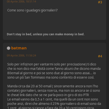
08 Aprile 2006, 18:51:14
#3
Come sono i guadagni giornalieri?
Don't stay in bed, unless you can make money in bed.
batman
09 Aprile 2006, 11:56:24
#4
Solo per info(non per vantarmi solo per precisazione) ti dico
che io non dico mai falsità come fanno alcuni che dicono manda
80email al giorno e poi se sono due al giorno sono assai... io
sono un pò San Tommaso ma sono contento di essere così.
Manda circa dai 20 ai 50 email ( sinceramente ancora non l'ho
contate) giornalieri, senza ricerca, ma non so ancora se ci sono
le cheat link dato che se ne parla poco in giro di sto PTR
Le email vanno da 0,5 a 1 cent, ma quelli da un cent non sono
poche anzi, direi che almeno il 25% giornaliero di email sono da
1 cent, al giorno si riesce a fare da 20 a 30 cent/giorn circa,