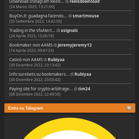
Download Instagram Reels...
di
reelsdownload
[24 Marzo 2025, 13:21:00]
BuyOn.it: guadagna facendo...
di
smartmouse
[20 Settembre 2023, 14:42:59]
Trading in the vfxAlert...
di
xsignals
[24 Aprile 2023, 13:26:19]
Bookmaker non AAMS
di
jeremyjeremy12
[14 Aprile 2023, 09:47:23]
Casinò non AAMS
di
Rubiyaa
[30 Dicembre 2022, 23:13:42]
Info surebets su bookmakers...
di
Rubiyaa
[30 Dicembre 2022, 23:03:42]
Paying site for crypto-arbitrage...
di
tim24
[08 Dicembre 2022, 22:49:50]
Entra su Telegram