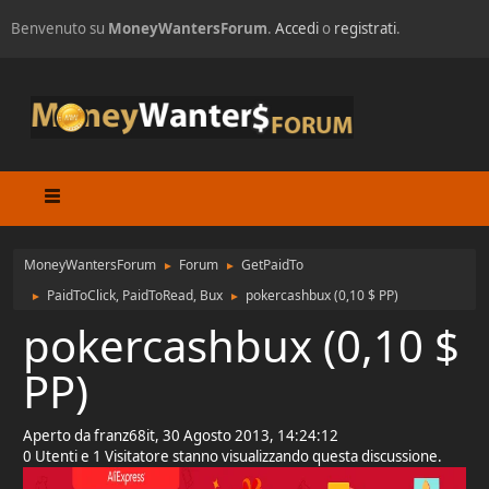
Benvenuto su
MoneyWantersForum
.
Accedi
o
registrati
.
MoneyWantersForum
Forum
GetPaidTo
►
►
PaidToClick, PaidToRead, Bux
pokercashbux (0,10 $ PP)
►
►
pokercashbux (0,10 $
PP)
Aperto da franz68it, 30 Agosto 2013, 14:24:12
0 Utenti e 1 Visitatore stanno visualizzando questa discussione.