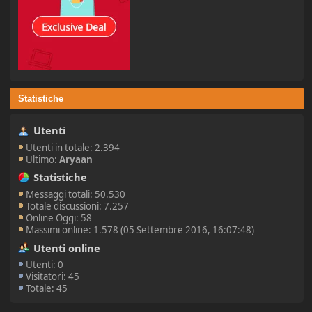
Statistiche
Utenti
Utenti in totale: 2.394
Ultimo:
Aryaan
Statistiche
Messaggi totali: 50.530
Totale discussioni: 7.257
Online Oggi: 58
Massimi online: 1.578 (05 Settembre 2016, 16:07:48)
Utenti online
Utenti: 0
Visitatori: 45
Totale: 45