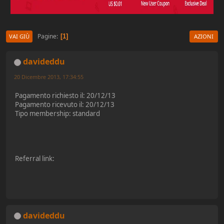
Pagine
1
VAI GIÙ
AZIONI
davideddu
20 Dicembre 2013, 17:34:55
Pagamento richiesto il: 20/12/13
Pagamento ricevuto il: 20/12/13
Tipo membership: standard
Referral link:
davideddu