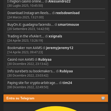
I migliori casinò online...
di
Alessandro22
[30 Luglio 2025, 10:45:50]
Download Instagram Reels...
di
reelsdownload
[24 Marzo 2025, 13:21:00]
BuyOn.it: guadagna facendo...
di
smartmouse
[20 Settembre 2023, 14:42:59]
Trading in the vfxAlert...
di
xsignals
[24 Aprile 2023, 13:26:19]
Bookmaker non AAMS
di
jeremyjeremy12
[14 Aprile 2023, 09:47:23]
Casinò non AAMS
di
Rubiyaa
[30 Dicembre 2022, 23:13:42]
Info surebets su bookmakers...
di
Rubiyaa
[30 Dicembre 2022, 23:03:42]
Paying site for crypto-arbitrage...
di
tim24
[08 Dicembre 2022, 22:49:50]
Entra su Telegram