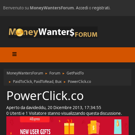
Benvenuto su
MoneyWantersForum
.
Accedi
o
registrati
.
MoneyWantersForum
Forum
GetPaidTo
►
►
PaidToClick, PaidToRead, Bux
PowerClick.co
►
►
PowerClick.co
Aperto da davideddu, 20 Dicembre 2013, 17:34:55
0 Utenti e 1 Visitatore stanno visualizzando questa discussione.