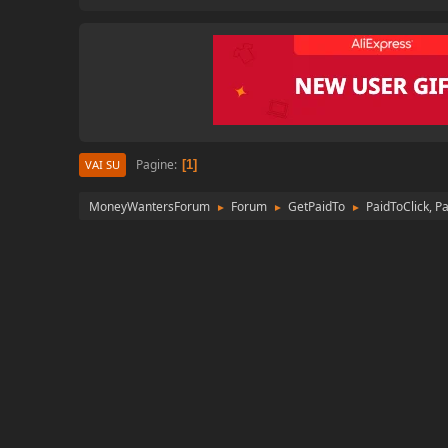
Pagine
1
VAI SU
MoneyWantersForum
Forum
GetPaidTo
PaidToClick, P
►
►
►