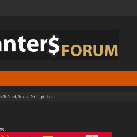
aidToRead, Bux
Ptc1 - ptc1.net
►
one.