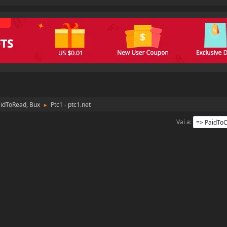
aidToRead, Bux
Ptc1 - ptc1.net
►
Vai a