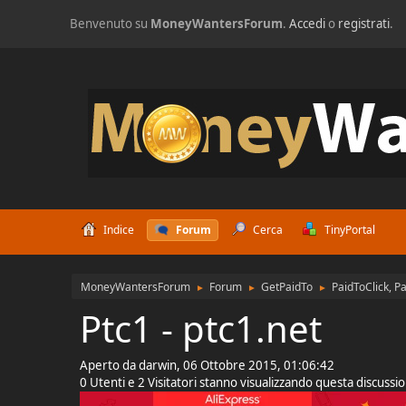
Benvenuto su
MoneyWantersForum
.
Accedi
o
registrati
.
Indice
Forum
Cerca
TinyPortal
MoneyWantersForum
Forum
GetPaidTo
PaidToClick, P
►
►
►
Ptc1 - ptc1.net
Aperto da darwin, 06 Ottobre 2015, 01:06:42
0 Utenti e 2 Visitatori stanno visualizzando questa discussi