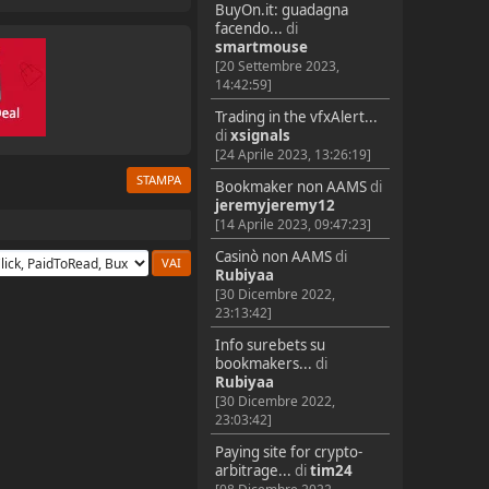
BuyOn.it: guadagna
facendo...
di
smartmouse
[20 Settembre 2023,
14:42:59]
Trading in the vfxAlert...
di
xsignals
[24 Aprile 2023, 13:26:19]
STAMPA
Bookmaker non AAMS
di
jeremyjeremy12
[14 Aprile 2023, 09:47:23]
Casinò non AAMS
di
Rubiyaa
[30 Dicembre 2022,
23:13:42]
Info surebets su
bookmakers...
di
Rubiyaa
[30 Dicembre 2022,
23:03:42]
Paying site for crypto-
arbitrage...
di
tim24