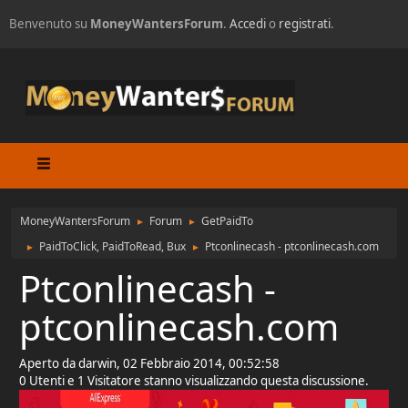
Benvenuto su
MoneyWantersForum
.
Accedi
o
registrati
.
MoneyWantersForum
Forum
GetPaidTo
►
►
PaidToClick, PaidToRead, Bux
Ptconlinecash - ptconlinecash.com
►
►
Ptconlinecash -
ptconlinecash.com
Aperto da darwin, 02 Febbraio 2014, 00:52:58
0 Utenti e 1 Visitatore stanno visualizzando questa discussione.