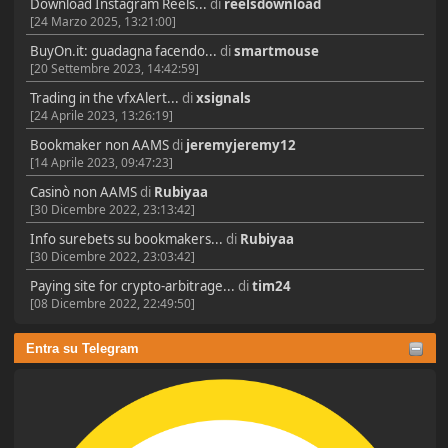
Download Instagram Reels...
di
reelsdownload
[24 Marzo 2025, 13:21:00]
BuyOn.it: guadagna facendo...
di
smartmouse
[20 Settembre 2023, 14:42:59]
Trading in the vfxAlert...
di
xsignals
[24 Aprile 2023, 13:26:19]
Bookmaker non AAMS
di
jeremyjeremy12
[14 Aprile 2023, 09:47:23]
Casinò non AAMS
di
Rubiyaa
[30 Dicembre 2022, 23:13:42]
Info surebets su bookmakers...
di
Rubiyaa
[30 Dicembre 2022, 23:03:42]
Paying site for crypto-arbitrage...
di
tim24
[08 Dicembre 2022, 22:49:50]
Entra su Telegram