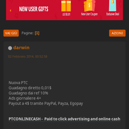
Pagine
1
VAI GIÙ
AZIONI
darwin
02 Febbraio 2014, 00:52:58
Nuova PTC
Guadagno diretto 0,01$
Guadagno dai ref 10%
Ads giornaliere 4+
Payout a 4$ tramite PayPal, Payza, Egopay
PTCONLINECASH - Paid to click advertising and online cash