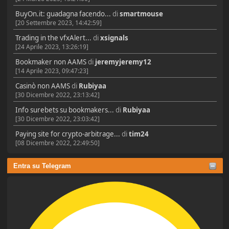
BuyOn.it: guadagna facendo...
di
smartmouse
[20 Settembre 2023, 14:42:59]
Trading in the vfxAlert...
di
xsignals
[24 Aprile 2023, 13:26:19]
Bookmaker non AAMS
di
jeremyjeremy12
[14 Aprile 2023, 09:47:23]
Casinò non AAMS
di
Rubiyaa
[30 Dicembre 2022, 23:13:42]
Info surebets su bookmakers...
di
Rubiyaa
[30 Dicembre 2022, 23:03:42]
Paying site for crypto-arbitrage...
di
tim24
[08 Dicembre 2022, 22:49:50]
Entra su Telegram