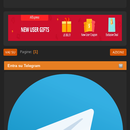
Pagine
1
VAI SU
AZIONI
Entra su Telegram