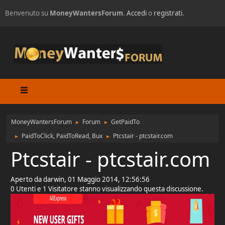
Benvenuto su
MoneyWantersForum
.
Accedi
o
registrati
.
MoneyWantersForum
Forum
GetPaidTo
►
►
PaidToClick, PaidToRead, Bux
Ptcstair - ptcstair.com
►
►
Ptcstair - ptcstair.com
Aperto da darwin, 01 Maggio 2014, 12:56:56
0 Utenti e 1 Visitatore stanno visualizzando questa discussione.