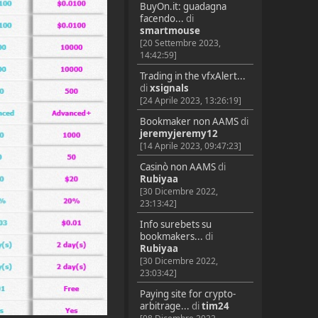
BuyOn.it: guadagna
facendo...
di
smartmouse
[20 Settembre 2023,
14:42:59]
Trading in the vfxAlert...
di
xsignals
[24 Aprile 2023, 13:26:19]
Bookmaker non AAMS
di
jeremyjeremy12
[14 Aprile 2023, 09:47:23]
Casinò non AAMS
di
Rubiyaa
[30 Dicembre 2022,
23:13:42]
Info surebets su
bookmakers...
di
Rubiyaa
[30 Dicembre 2022,
23:03:42]
Paying site for crypto-
arbitrage...
di
tim24