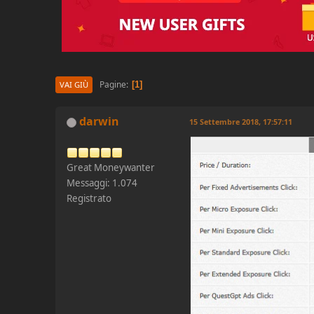
Pagine
1
VAI GIÙ
darwin
15 Settembre 2018, 17:57:11
Great Moneywanter
Messaggi: 1.074
Registrato