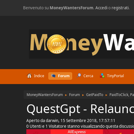
Benvenuto su
MoneyWantersForum
.
Accedi
o
registrati
.
Indice
Forum
Cerca
TinyPortal
MoneyWantersForum
Forum
GetPaidTo
PaidToClick, P
►
►
►
QuestGpt - Relaun
Aperto da darwin, 15 Settembre 2018, 17:57:11
0 Utenti e 1 Visitatore stanno visualizzando questa discuss