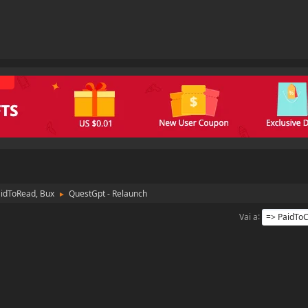
aidToRead, Bux
QuestGpt - Relaunch
►
Vai a