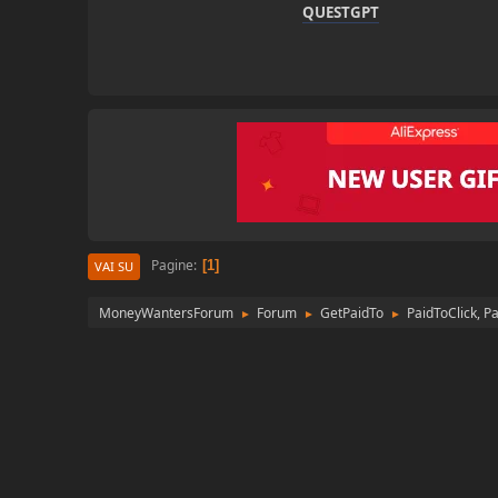
QUESTGPT
Pagine
1
VAI SU
MoneyWantersForum
Forum
GetPaidTo
PaidToClick, P
►
►
►