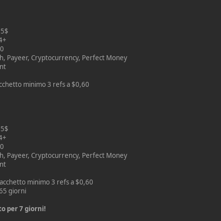
15$
 4+
00
h, Payeer, Cryptocurrency, Perfect Money
nt
Pacchetto minimo 3 refs a $0,60
25$
 4+
00
h, Payeer, Cryptocurrency, Perfect Money
nt
 Pacchetto minimo 3 refs a $0,60
365 giorni
 per 7 giorni!