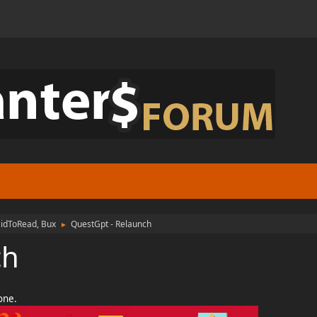
aidToRead, Bux
QuestGpt - Relaunch
►
ch
ione.