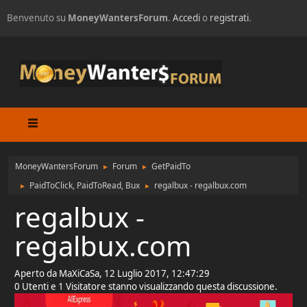
Benvenuto su
MoneyWantersForum
.
Accedi
o
registrati
.
MoneyWantersForum
Forum
GetPaidTo
►
►
PaidToClick, PaidToRead, Bux
regalbux - regalbux.com
►
►
regalbux -
regalbux.com
Aperto da MaXiCaSa, 12 Luglio 2017, 12:47:29
0 Utenti e 1 Visitatore stanno visualizzando questa discussione.