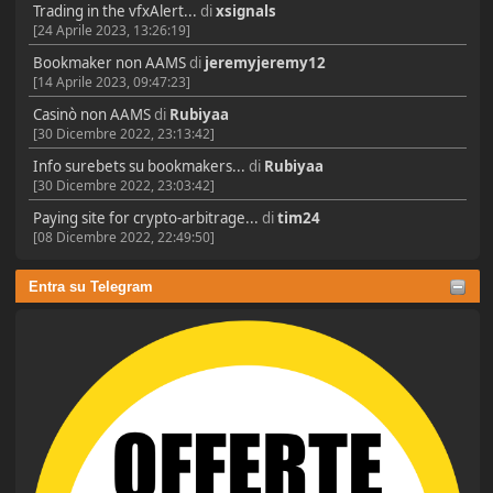
Trading in the vfxAlert...
di
xsignals
[24 Aprile 2023, 13:26:19]
Bookmaker non AAMS
di
jeremyjeremy12
[14 Aprile 2023, 09:47:23]
Casinò non AAMS
di
Rubiyaa
[30 Dicembre 2022, 23:13:42]
Info surebets su bookmakers...
di
Rubiyaa
[30 Dicembre 2022, 23:03:42]
Paying site for crypto-arbitrage...
di
tim24
[08 Dicembre 2022, 22:49:50]
Entra su Telegram