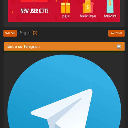
Pagine
1
VAI SU
AZIONI
Entra su Telegram