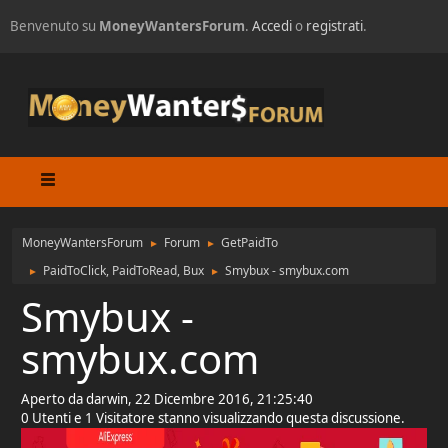
Benvenuto su
MoneyWantersForum
.
Accedi
o
registrati
.
MoneyWantersForum
Forum
GetPaidTo
►
►
PaidToClick, PaidToRead, Bux
Smybux - smybux.com
►
►
Smybux -
smybux.com
Aperto da darwin, 22 Dicembre 2016, 21:25:40
0 Utenti e 1 Visitatore stanno visualizzando questa discussione.