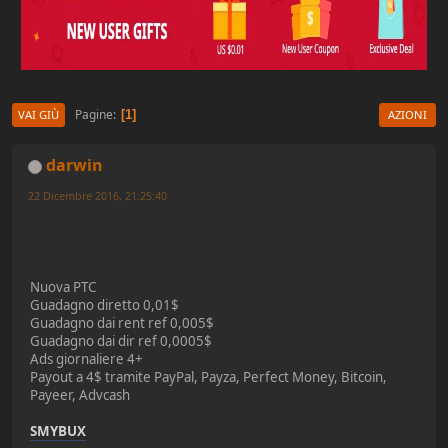
Pagine
1
VAI GIÙ
AZIONI
darwin
22 Dicembre 2016, 21:25:40
Nuova PTC
Guadagno diretto 0,01$
Guadagno dai rent ref 0,005$
Guadagno dai dir ref 0,0005$
Ads giornaliere 4+
Payout a 4$ tramite PayPal, Payza, Perfect Money, Bitcoin,
Payeer, Advcash
SMYBUX