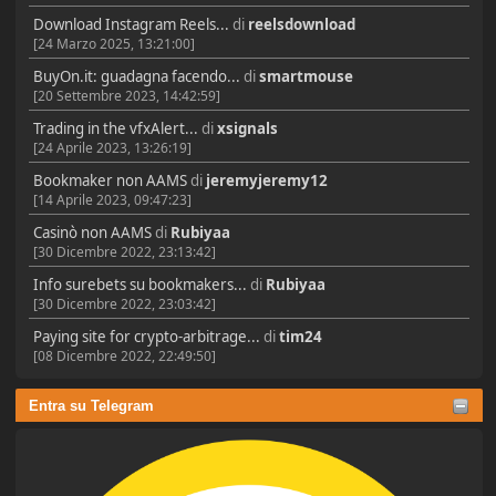
Download Instagram Reels...
di
reelsdownload
[24 Marzo 2025, 13:21:00]
BuyOn.it: guadagna facendo...
di
smartmouse
[20 Settembre 2023, 14:42:59]
Trading in the vfxAlert...
di
xsignals
[24 Aprile 2023, 13:26:19]
Bookmaker non AAMS
di
jeremyjeremy12
[14 Aprile 2023, 09:47:23]
Casinò non AAMS
di
Rubiyaa
[30 Dicembre 2022, 23:13:42]
Info surebets su bookmakers...
di
Rubiyaa
[30 Dicembre 2022, 23:03:42]
Paying site for crypto-arbitrage...
di
tim24
[08 Dicembre 2022, 22:49:50]
Entra su Telegram