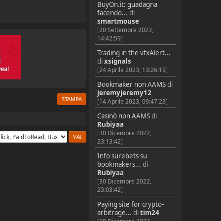
BuyOn.it: guadagna
facendo...
di
smartmouse
[20 Settembre 2023,
14:42:59]
Trading in the vfxAlert...
di
xsignals
[24 Aprile 2023, 13:26:19]
Bookmaker non AAMS
di
jeremyjeremy12
STAMPA
[14 Aprile 2023, 09:47:23]
Casinò non AAMS
di
Rubiyaa
[30 Dicembre 2022,
23:13:42]
Info surebets su
bookmakers...
di
Rubiyaa
[30 Dicembre 2022,
23:03:42]
Paying site for crypto-
arbitrage...
di
tim24