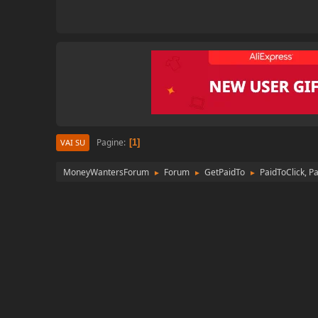
Pagine
1
VAI SU
MoneyWantersForum
Forum
GetPaidTo
PaidToClick, P
►
►
►