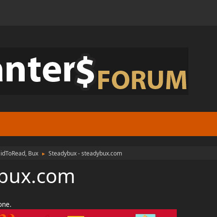
aidToRead, Bux
Steadybux - steadybux.com
►
ybux.com
ione.