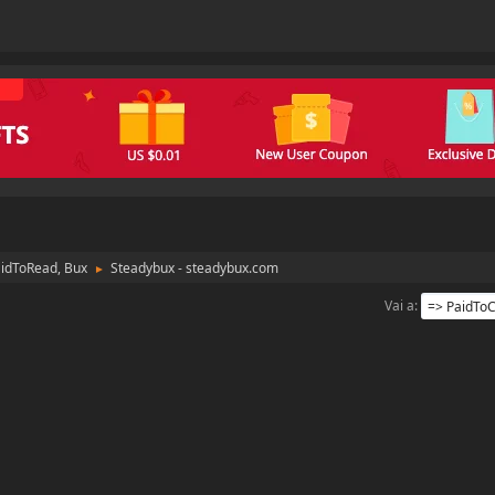
aidToRead, Bux
Steadybux - steadybux.com
►
Vai a