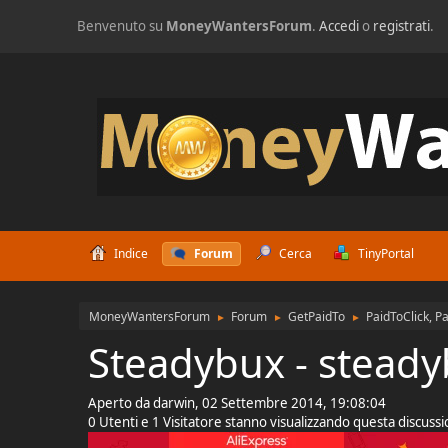
Benvenuto su
MoneyWantersForum
.
Accedi
o
registrati
.
Indice
Forum
Cerca
TinyPortal
MoneyWantersForum
Forum
GetPaidTo
PaidToClick, P
►
►
►
Steadybux - stead
Aperto da darwin, 02 Settembre 2014, 19:08:04
0 Utenti e 1 Visitatore stanno visualizzando questa discuss