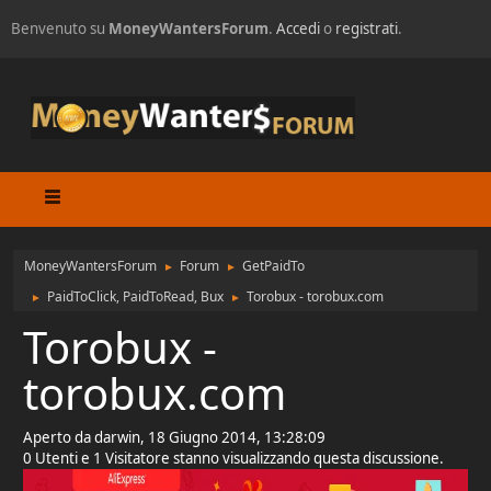
Benvenuto su
MoneyWantersForum
.
Accedi
o
registrati
.
MoneyWantersForum
Forum
GetPaidTo
►
►
PaidToClick, PaidToRead, Bux
Torobux - torobux.com
►
►
Torobux -
torobux.com
Aperto da darwin, 18 Giugno 2014, 13:28:09
0 Utenti e 1 Visitatore stanno visualizzando questa discussione.