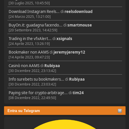
[30 Luglio 2025, 10:45:50]
Download Instagram Reels...
di
reelsdownload
[24 Marzo 2025, 13:21:00]
BuyOn.it: guadagna facendo...
di
smartmouse
[20 Settembre 2023, 14:42:59]
Trading in the vfxAlert...
di
xsignals
[24 Aprile 2023, 13:26:19]
Bookmaker non AAMS
di
jeremyjeremy12
[14 Aprile 2023, 09:47:23]
Casinò non AAMS
di
Rubiyaa
[30 Dicembre 2022, 23:13:42]
Info surebets su bookmakers...
di
Rubiyaa
[30 Dicembre 2022, 23:03:42]
Paying site for crypto-arbitrage...
di
tim24
[08 Dicembre 2022, 22:49:50]
Entra su Telegram