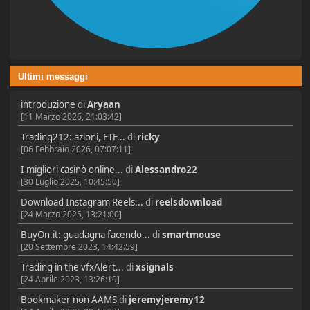
Ultimi messaggi
introduzione
di
Aryaan
[11 Marzo 2026, 21:03:42]
Trading212: azioni, ETF...
di
ricky
[06 Febbraio 2026, 07:07:11]
I migliori casinò online...
di
Alessandro22
[30 Luglio 2025, 10:45:50]
Download Instagram Reels...
di
reelsdownload
[24 Marzo 2025, 13:21:00]
BuyOn.it: guadagna facendo...
di
smartmouse
[20 Settembre 2023, 14:42:59]
Trading in the vfxAlert...
di
xsignals
[24 Aprile 2023, 13:26:19]
Bookmaker non AAMS
di
jeremyjeremy12