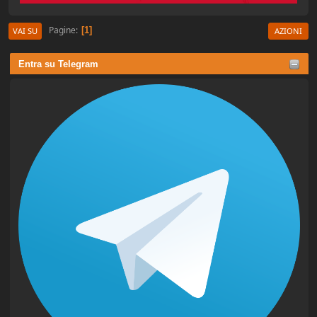
Pagine
1
VAI SU
AZIONI
Entra su Telegram