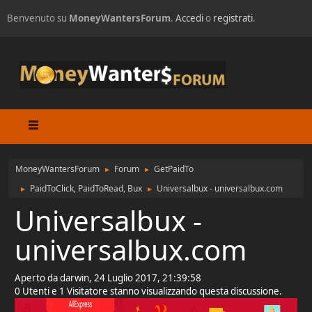
Benvenuto su
MoneyWantersForum
.
Accedi
o
registrati
.
MoneyWantersForum
Forum
GetPaidTo
►
►
PaidToClick, PaidToRead, Bux
Universalbux - universalbux.com
►
►
Universalbux -
universalbux.com
Aperto da darwin, 24 Luglio 2017, 21:39:58
0 Utenti e 1 Visitatore stanno visualizzando questa discussione.