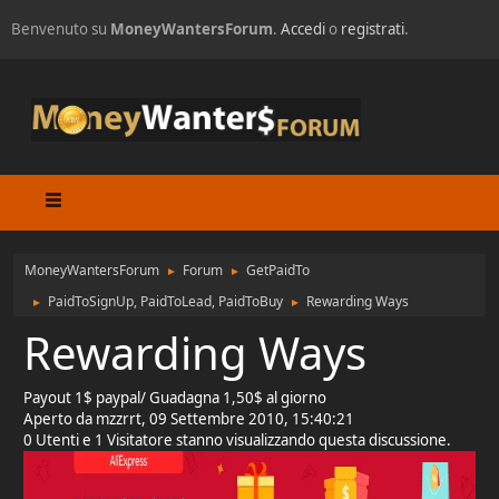
Benvenuto su
MoneyWantersForum
.
Accedi
o
registrati
.
MoneyWantersForum
Forum
GetPaidTo
►
►
PaidToSignUp, PaidToLead, PaidToBuy
Rewarding Ways
►
►
Rewarding Ways
Payout 1$ paypal/ Guadagna 1,50$ al giorno
Aperto da mzzrrt, 09 Settembre 2010, 15:40:21
0 Utenti e 1 Visitatore stanno visualizzando questa discussione.