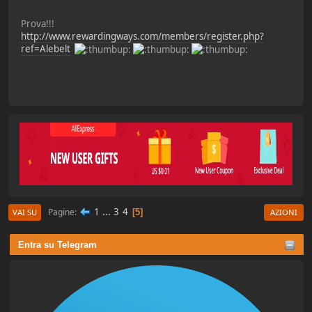
Prova!!!
http://www.rewardingways.com/members/register.php?
ref=Alebelt
1
...
3
4
Pagine
5
VAI SU
AZIONI
Entra su Telegram