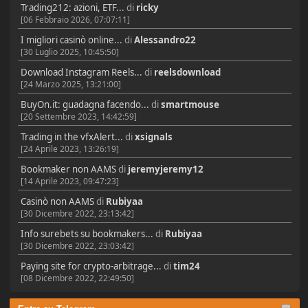
Trading212: azioni, ETF...
di
ricky
[06 Febbraio 2026, 07:07:11]
I migliori casinò online...
di
Alessandro22
[30 Luglio 2025, 10:45:50]
Download Instagram Reels...
di
reelsdownload
[24 Marzo 2025, 13:21:00]
BuyOn.it: guadagna facendo...
di
smartmouse
[20 Settembre 2023, 14:42:59]
Trading in the vfxAlert...
di
xsignals
[24 Aprile 2023, 13:26:19]
Bookmaker non AAMS
di
jeremyjeremy12
[14 Aprile 2023, 09:47:23]
Casinò non AAMS
di
Rubiyaa
[30 Dicembre 2022, 23:13:42]
Info surebets su bookmakers...
di
Rubiyaa
[30 Dicembre 2022, 23:03:42]
Paying site for crypto-arbitrage...
di
tim24
[08 Dicembre 2022, 22:49:50]