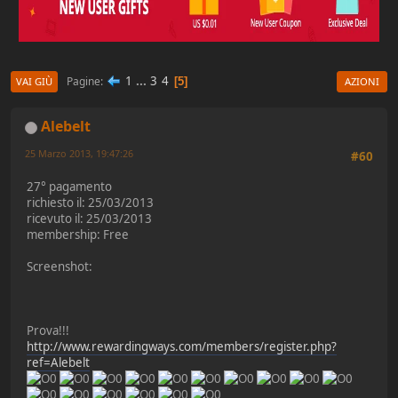
1
...
3
4
Pagine
5
VAI GIÙ
AZIONI
Alebelt
25 Marzo 2013, 19:47:26
#60
27° pagamento
richiesto il: 25/03/2013
ricevuto il: 25/03/2013
membership: Free
Screenshot:
Prova!!!
http://www.rewardingways.com/members/register.php?
ref=Alebelt