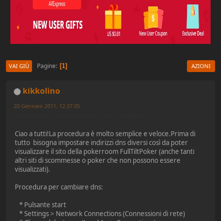
Pagine
1
VAI GIÙ
AZIONI
kikkolino
20 Gennaio 2011, 12:37:05
Ultima modifica
: 20 Gennaio 2011, 12:44:23 di kikkolino
Ciao a tutti!La procedura è molto semplice e veloce.Prima di
tutto bisogna impostare indirizzi dns diversi così da poter
visualizzare il sito della pokerroom FullTiltPoker (anche tanti
altri siti di scommesse o poker che non possono essere
visualizzati).
Procedura per cambiare dns:
* Pulsante start
* Settings > Network Connections (Connessioni di rete)