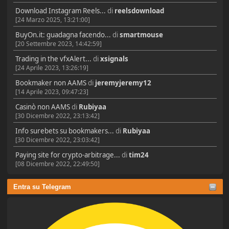
Download Instagram Reels...
di
reelsdownload
[24 Marzo 2025, 13:21:00]
BuyOn.it: guadagna facendo...
di
smartmouse
[20 Settembre 2023, 14:42:59]
Trading in the vfxAlert...
di
xsignals
[24 Aprile 2023, 13:26:19]
Bookmaker non AAMS
di
jeremyjeremy12
[14 Aprile 2023, 09:47:23]
Casinò non AAMS
di
Rubiyaa
[30 Dicembre 2022, 23:13:42]
Info surebets su bookmakers...
di
Rubiyaa
[30 Dicembre 2022, 23:03:42]
Paying site for crypto-arbitrage...
di
tim24
[08 Dicembre 2022, 22:49:50]
Entra su Telegram