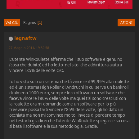
Pagine
1
VAI GIÙ
AZIONI
legnaftw
27 Maggio 2011, 19:32:58
L'utente WinRoulette afferma che il suo software è genuino
(cosa che dubito) ed ho letto nel sito che addirittura aiuta a
vincere l'85% delle volte O.O.
Io ho visto solo un sistema che fà vincere il 99,99% alla roulette
ed è un sistema High Roller di Andruchi in cui serve un bankroll
di almeno 1000 euro, sempre loro offrivano un software che
faceva vincere l'80% delle volte ma quei tizi sono cresciuti con
la roulette ora mi domando come un software per lo più
freeware possa farti vincere l'85% delle volte, gli ho dato un
occhiata ma non mi convince molto, invece di perdere tempo
nel testarlo gradirei che l'utente WinRoulette spiegasse su cosa
si basa il software e la sua metodologia. Grazie.