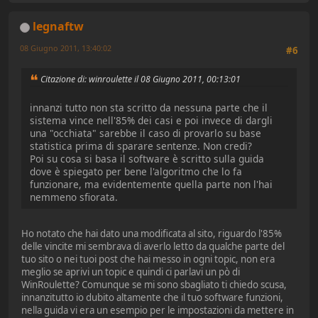
legnaftw
08 Giugno 2011, 13:40:02
#6
Citazione di: winroulette il 08 Giugno 2011, 00:13:01
innanzi tutto non sta scritto da nessuna parte che il
sistema vince nell'85% dei casi e poi invece di dargli
una "occhiata" sarebbe il caso di provarlo su base
statistica prima di sparare sentenze. Non credi?
Poi su cosa si basa il software è scritto sulla guida
dove è spiegato per bene l'algoritmo che lo fa
funzionare, ma evidentemente quella parte non l'hai
nemmeno sfiorata.
Ho notato che hai dato una modificata al sito, riguardo l'85%
delle vincite mi sembrava di averlo letto da qualche parte del
tuo sito o nei tuoi post che hai messo in ogni topic, non era
meglio se aprivi un topic e quindi ci parlavi un pò di
WinRoulette? Comunque se mi sono sbagliato ti chiedo scusa,
innanzitutto io dubito altamente che il tuo software funzioni,
nella guida vi era un esempio per le impostazioni da mettere in