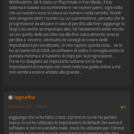
WinRoulette, bè è stato un flop totale in Fun Mode, il tuo
sistema è basato sul scommettere nei numeri pieni, ogni volta
che un numero esce si colora un numero nella cartella, finchè
non vengono detti i numeri su cui scommettere, peccato che la
progressione da attuare in caso di perdita alla fine raggiunge lo
Stop Loss anche se impostato alto, bè l'andamento delle vincite
và con quello delle perdite ma alla fine naturalmente sono le
perdite a vincere, oltretutto te consigli di creare delle
impostazioni personalizzate, io non capisco questa cosa... se io
ho un bankroll di 200€ un software di solito ti consiglia anche la
puntata minima e il massimo di chips per la progressione...
Forse ho sbagliato ad impostarlo tuttavia con le tue
impostazioni di esempio che metti nella tua guida online a me
non sembra essere andato alla grande...
legnaftw
08 Giugno 2011, 13:46:55
#7
Aggiungo che io ho fatto 2 test, il primo in cui ne ho parlato
sopra, in cui ho utilizzato le impostazioni di default che aveva il
software e non era andato male, ma lo ho utilizzato per il breve
termine e il secondo con le impostazioni di esempio che davi