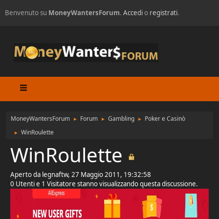
Benvenuto su
MoneyWantersForum
.
Accedi
o
registrati
.
MoneyWantersForum
Forum
Gambling
Poker e Casinò
►
►
►
WinRoulette
►
WinRoulette
Aperto da legnaftw, 27 Maggio 2011, 19:32:58
0 Utenti e 1 Visitatore stanno visualizzando questa discussione.