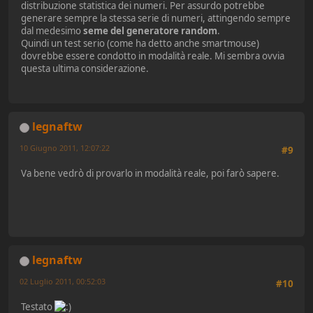
distribuzione statistica dei numeri. Per assurdo potrebbe
generare sempre la stessa serie di numeri, attingendo sempre
dal medesimo
seme del generatore random
.
Quindi un test serio (come ha detto anche smartmouse)
dovrebbe essere condotto in modalità reale. Mi sembra ovvia
questa ultima considerazione.
legnaftw
10 Giugno 2011, 12:07:22
#9
Va bene vedrò di provarlo in modalità reale, poi farò sapere.
legnaftw
02 Luglio 2011, 00:52:03
#10
Testato