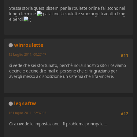
Stessa storia questi sistemi per la roulette online falliscono nel
lungo termine
alla fine la roulette si accorge ti adatta l'rng
e perdi
winroulette
13 Luglio 2011, 00:27:47
#11
si vede che sei sfortunato, perchè noi sul nostro sito riceviamo
decine e decine di e-mail di persone che ci ringraziano per
avergli messo a disposizione un sistema che li fa vincere.
legnaftw
16 Luglio 2011, 22:37:05
#12
Ora rivedo le impostazioni... Il problema principale...