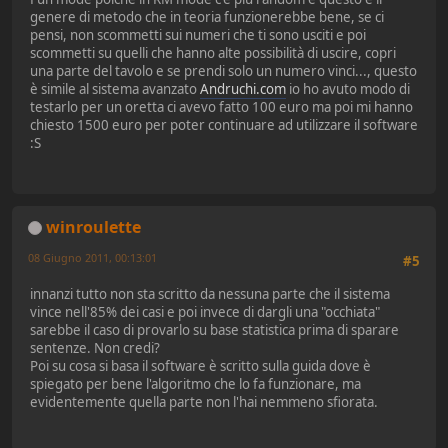
genere di metodo che in teoria funzionerebbe bene, se ci
pensi, non scommetti sui numeri che ti sono usciti e poi
scommetti su quelli che hanno alte possibilità di uscire, copri
una parte del tavolo e se prendi solo un numero vinci..., questo
è simile al sistema avanzato
Andruchi.com
io ho avuto modo di
testarlo per un oretta ci avevo fatto 100 euro ma poi mi hanno
chiesto 1500 euro per poter continuare ad utilizzare il software
:S
winroulette
08 Giugno 2011, 00:13:01
#5
innanzi tutto non sta scritto da nessuna parte che il sistema
vince nell'85% dei casi e poi invece di dargli una "occhiata"
sarebbe il caso di provarlo su base statistica prima di sparare
sentenze. Non credi?
Poi su cosa si basa il software è scritto sulla guida dove è
spiegato per bene l'algoritmo che lo fa funzionare, ma
evidentemente quella parte non l'hai nemmeno sfiorata.