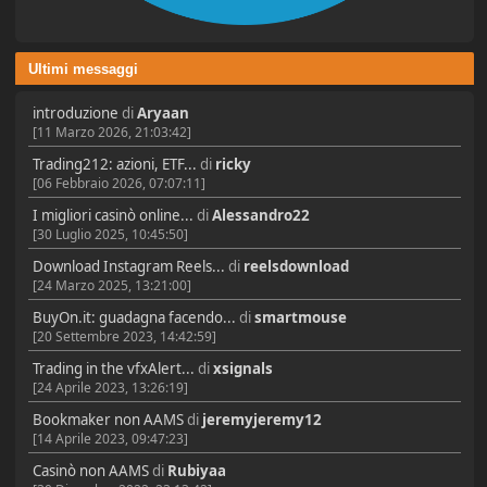
Ultimi messaggi
introduzione
di
Aryaan
[11 Marzo 2026, 21:03:42]
Trading212: azioni, ETF...
di
ricky
[06 Febbraio 2026, 07:07:11]
I migliori casinò online...
di
Alessandro22
[30 Luglio 2025, 10:45:50]
Download Instagram Reels...
di
reelsdownload
[24 Marzo 2025, 13:21:00]
BuyOn.it: guadagna facendo...
di
smartmouse
[20 Settembre 2023, 14:42:59]
Trading in the vfxAlert...
di
xsignals
[24 Aprile 2023, 13:26:19]
Bookmaker non AAMS
di
jeremyjeremy12
[14 Aprile 2023, 09:47:23]
Casinò non AAMS
di
Rubiyaa