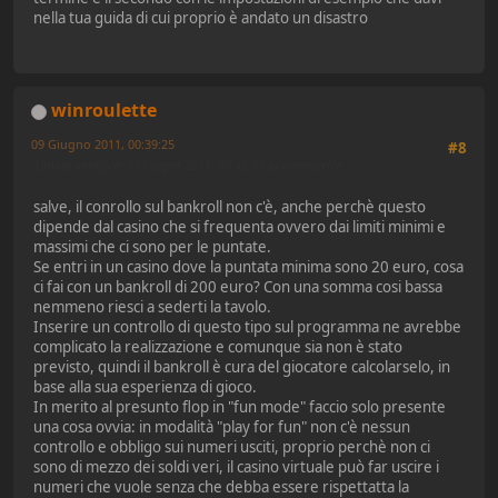
nella tua guida di cui proprio è andato un disastro
winroulette
09 Giugno 2011, 00:39:25
#8
Ultima modifica
: 09 Giugno 2011, 00:48:00 di winroulette
salve, il conrollo sul bankroll non c'è, anche perchè questo
dipende dal casino che si frequenta ovvero dai limiti minimi e
massimi che ci sono per le puntate.
Se entri in un casino dove la puntata minima sono 20 euro, cosa
ci fai con un bankroll di 200 euro? Con una somma cosi bassa
nemmeno riesci a sederti la tavolo.
Inserire un controllo di questo tipo sul programma ne avrebbe
complicato la realizzazione e comunque sia non è stato
previsto, quindi il bankroll è cura del giocatore calcolarselo, in
base alla sua esperienza di gioco.
In merito al presunto flop in "fun mode" faccio solo presente
una cosa ovvia: in modalità "play for fun" non c'è nessun
controllo e obbligo sui numeri usciti, proprio perchè non ci
sono di mezzo dei soldi veri, il casino virtuale può far uscire i
numeri che vuole senza che debba essere rispettatta la