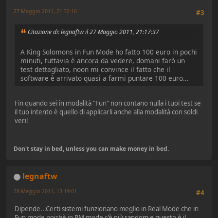
27 Maggio 2011, 21:32:16
#3
Citazione di: legnaftw il 27 Maggio 2011, 21:17:37
A King Solomons in Fun Mode ho fatto 100 euro in pochi
minuti, tuttavia è ancora da vedere, domani farò un
test dettagliato, noon mi convince il fatto che il
software è arrivato quasi a farmi puntare 100 euro...
Fin quando sei in modalità "Fun" non contano nulla i tuoi test se
il tuo intento è quello di applicarli anche alla modalità con soldi
veri!
Don't stay in bed, unless you can make money in bed.
legnaftw
28 Maggio 2011, 13:19:01
#4
Dipende...Certi sistemi funzionano meglio in Real Mode che in
Fun mode poichè in RM mode c'è più random e questo è il