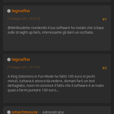
legnaftw
27 Maggio 2011, 20:37:35
#1
@WinRoulette rivedendo il tuo software ho notato che si basa
sulle straight up bets, interessante gli darò un occhiata.
legnaftw
27 Maggio 2011, 21:17:37
#2
A King Solomons in Fun Mode ho fatto 100 euro in pochi
minuti, tuttavia è ancora da vedere, domani farò un test
dettagliato, noon mi convince il fatto che il software è arrivato
quasi a farmi puntare 100 euro...
smartmouse
Administrator