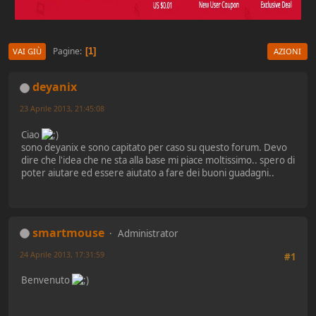
Pagine
1
VAI GIÙ
AZIONI
deyanix
23 Aprile 2013, 21:45:08
Ciao
sono deyanix e sono capitato per caso su questo forum. Devo
dire che l'idea che ne sta alla base mi piace moltissimo.. spero di
poter aiutare ed essere aiutato a fare dei buoni guadagni..
smartmouse
Administrator
24 Aprile 2013, 17:31:59
#1
Benvenuto