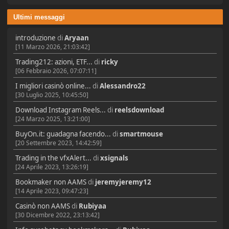
Ultimi messaggi
introduzione
di
Aryaan
[11 Marzo 2026, 21:03:42]
Trading212: azioni, ETF...
di
ricky
[06 Febbraio 2026, 07:07:11]
I migliori casinò online...
di
Alessandro22
[30 Luglio 2025, 10:45:50]
Download Instagram Reels...
di
reelsdownload
[24 Marzo 2025, 13:21:00]
BuyOn.it: guadagna facendo...
di
smartmouse
[20 Settembre 2023, 14:42:59]
Trading in the vfxAlert...
di
xsignals
[24 Aprile 2023, 13:26:19]
Bookmaker non AAMS
di
jeremyjeremy12
[14 Aprile 2023, 09:47:23]
Casinò non AAMS
di
Rubiyaa
[30 Dicembre 2022, 23:13:42]