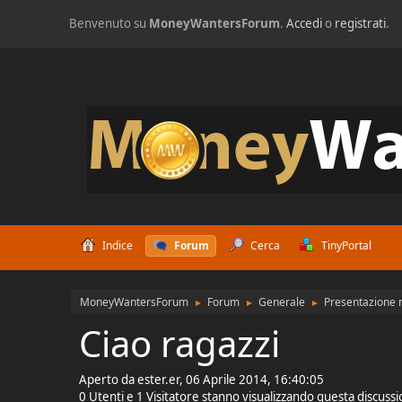
Benvenuto su
MoneyWantersForum
.
Accedi
o
registrati
.
Indice
Forum
Cerca
TinyPortal
MoneyWantersForum
Forum
Generale
Presentazione n
►
►
►
Ciao ragazzi
Aperto da ester.er, 06 Aprile 2014, 16:40:05
0 Utenti e 1 Visitatore stanno visualizzando questa discuss