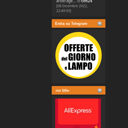
arbitrage...
di
tim24
[08 Dicembre 2022,
22:49:50]
Entra su Telegram
-no title-