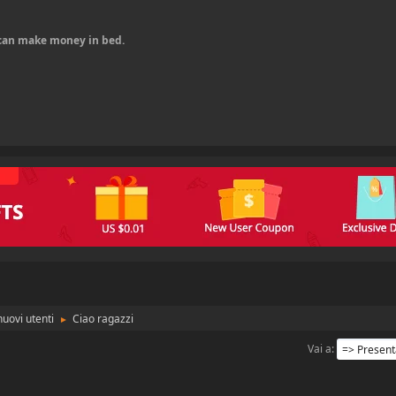
u can make money in bed.
uovi utenti
Ciao ragazzi
►
Vai a