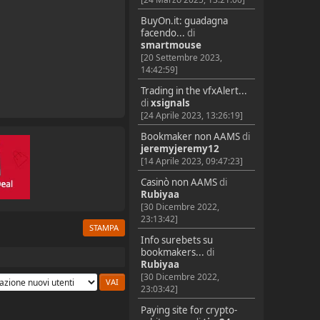
BuyOn.it: guadagna
facendo...
di
smartmouse
[20 Settembre 2023,
14:42:59]
Trading in the vfxAlert...
di
xsignals
[24 Aprile 2023, 13:26:19]
Bookmaker non AAMS
di
jeremyjeremy12
[14 Aprile 2023, 09:47:23]
Casinò non AAMS
di
Rubiyaa
[30 Dicembre 2022,
23:13:42]
STAMPA
Info surebets su
bookmakers...
di
Rubiyaa
[30 Dicembre 2022,
23:03:42]
Paying site for crypto-