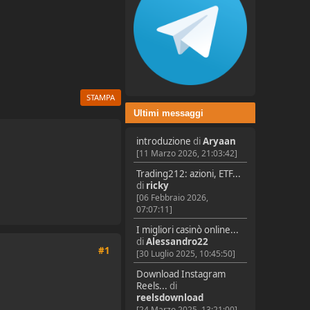
STAMPA
Ultimi messaggi
introduzione
di
Aryaan
[11 Marzo 2026, 21:03:42]
Trading212: azioni, ETF...
di
ricky
[06 Febbraio 2026,
07:07:11]
I migliori casinò online...
di
Alessandro22
#1
[30 Luglio 2025, 10:45:50]
Download Instagram
Reels...
di
reelsdownload
[24 Marzo 2025, 13:21:00]