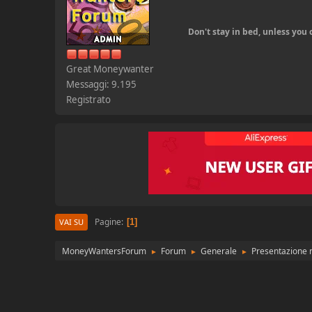
Don't stay in bed, unless yo
Great Moneywanter
Messaggi: 9.195
Registrato
Pagine
1
VAI SU
MoneyWantersForum
Forum
Generale
Presentazione n
►
►
►