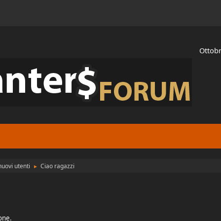
Ottobr
uovi utenti
Ciao ragazzi
►
ione.