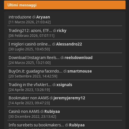
Ultimi messaggi
introduzione
di
Aryaan
[11 Marzo 2026, 21:03:42]
Trading212: azioni, ETF...
di
ricky
[06 Febbraio 2026, 07:07:11]
I migliori casinò online...
di
Alessandro22
[30 Luglio 2025, 10:45:50]
Download Instagram Reels...
di
reelsdownload
[24 Marzo 2025, 13:21:00]
BuyOn.it: guadagna facendo...
di
smartmouse
[20 Settembre 2023, 14:42:59]
Trading in the vfxAlert...
di
xsignals
[24 Aprile 2023, 13:26:19]
Bookmaker non AAMS
di
jeremyjeremy12
[14 Aprile 2023, 09:47:23]
Casinò non AAMS
di
Rubiyaa
[30 Dicembre 2022, 23:13:42]
Info surebets su bookmakers...
di
Rubiyaa