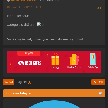
18 Novembre 2019, 12:50:11
#1
Ben... tornata!
...dopo più di 8 anni
Don't stay in bed, unless you can make money in bed.
Pagine
1
VAI SU
AZIONI
Entra su Telegram