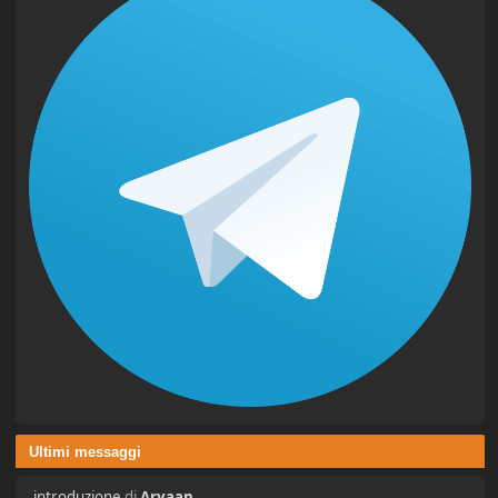
Ultimi messaggi
introduzione
di
Aryaan