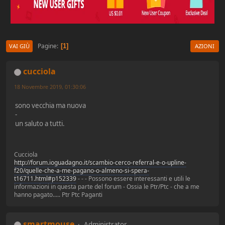
Pagine
1
VAI GIÙ
AZIONI
cucciola
18 Novembre 2019, 01:30:06
sono vecchia ma nuova
-
un saluto a tutti.
Cucciola
http://forum.ioguadagno.it/scambio-cerco-referral-e-o-upline-
f20/quelle-che-a-me-pagano-o-almeno-si-spera-
t16711.html#p152339
- - - Possono essere interessanti e utili le
informazioni in questa parte del forum - Ossia le Ptr/Ptc - che a me
hanno pagato..... Ptr Ptc Paganti
smartmouse
Administrator