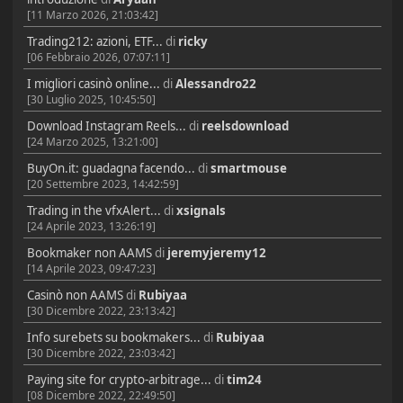
[11 Marzo 2026, 21:03:42]
Trading212: azioni, ETF...
di
ricky
[06 Febbraio 2026, 07:07:11]
I migliori casinò online...
di
Alessandro22
[30 Luglio 2025, 10:45:50]
Download Instagram Reels...
di
reelsdownload
[24 Marzo 2025, 13:21:00]
BuyOn.it: guadagna facendo...
di
smartmouse
[20 Settembre 2023, 14:42:59]
Trading in the vfxAlert...
di
xsignals
[24 Aprile 2023, 13:26:19]
Bookmaker non AAMS
di
jeremyjeremy12
[14 Aprile 2023, 09:47:23]
Casinò non AAMS
di
Rubiyaa
[30 Dicembre 2022, 23:13:42]
Info surebets su bookmakers...
di
Rubiyaa
[30 Dicembre 2022, 23:03:42]
Paying site for crypto-arbitrage...
di
tim24
[08 Dicembre 2022, 22:49:50]