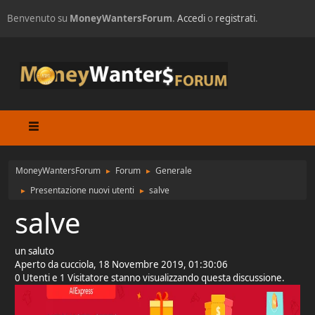
Benvenuto su
MoneyWantersForum
.
Accedi
o
registrati
.
MoneyWantersForum
Forum
Generale
►
►
Presentazione nuovi utenti
salve
►
►
salve
un saluto
Aperto da cucciola, 18 Novembre 2019, 01:30:06
0 Utenti e 1 Visitatore stanno visualizzando questa discussione.