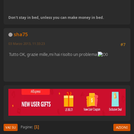
Don't stay in bed, unless you can make money in bed.
sha75
03 Marzo 2013, 11:33:23
#7
Tutto OK, grazie mille,mi hai risolto un problema
Pagine
1
VAI SU
AZIONI