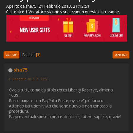
Aperto da sha75, 21 Febbraio 2013, 21:12:51
0 Utenti e 1 Visitatore stanno visualizzando questa discussione.
Pagine
1
VAI GIÙ
AZIONI
sha75
21 Febbraio 2013, 21:12:51
Ciao a tutti, come da titolo cerco Liberty Reserve, almeno
100$.
Posso pagare con PayPal o Postepay se e' più' sicuro.
Attendo istruzioni visto che sono nuovo e non conosco la
procedura.
Pago eventuali spese o percentuali ecc, fatemi sapere, grazie!