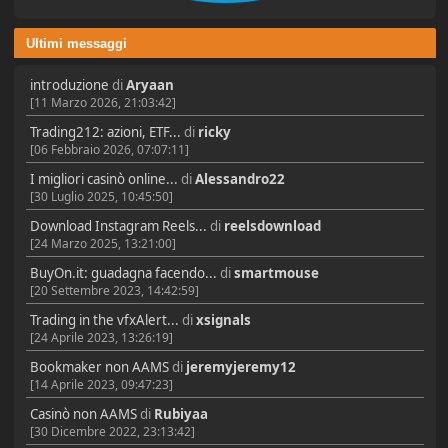
Ultimi messaggi
introduzione
di
Aryaan
[11 Marzo 2026, 21:03:42]
Trading212: azioni, ETF...
di
ricky
[06 Febbraio 2026, 07:07:11]
I migliori casinò online...
di
Alessandro22
[30 Luglio 2025, 10:45:50]
Download Instagram Reels...
di
reelsdownload
[24 Marzo 2025, 13:21:00]
BuyOn.it: guadagna facendo...
di
smartmouse
[20 Settembre 2023, 14:42:59]
Trading in the vfxAlert...
di
xsignals
[24 Aprile 2023, 13:26:19]
Bookmaker non AAMS
di
jeremyjeremy12
[14 Aprile 2023, 09:47:23]
Casinò non AAMS
di
Rubiyaa
[30 Dicembre 2022, 23:13:42]