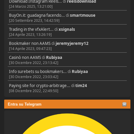
Download Instagram Reels...
di
reelsdownload
[24 Marzo 2025, 13:21:00]
BuyOn.it: guadagna facendo...
di
smartmouse
[20 Settembre 2023, 14:42:59]
Trading in the vfxAlert...
di
xsignals
[24 Aprile 2023, 13:26:19]
Bookmaker non AAMS
di
jeremyjeremy12
[14 Aprile 2023, 09:47:23]
Casinò non AAMS
di
Rubiyaa
[30 Dicembre 2022, 23:13:42]
Info surebets su bookmakers...
di
Rubiyaa
[30 Dicembre 2022, 23:03:42]
Paying site for crypto-arbitrage...
di
tim24
[08 Dicembre 2022, 22:49:50]
Entra su Telegram