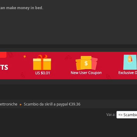
u can make money in bed.
ettroniche
Scambio da skrill a paypal €39.36
►
Vai a