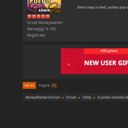
Don't stay in bed, unless yo
Great Moneywanter
Messaggi: 9.195
Registrato
Pagine
1
VAI SU
MoneyWantersForum
Forum
Utility
Scambio monete el
►
►
►