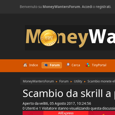
Benvenuto su
MoneyWantersForum
.
Accedi
o
registrati
.
Indice
Forum
Cerca
TinyPortal
MoneyWantersForum
Forum
Utility
Scambio monete el
►
►
►
Scambio da skrill a
Aperto da vel86, 05 Agosto 2017, 10:24:56
0 Utenti e 1 Visitatore stanno visualizzando questa discuss