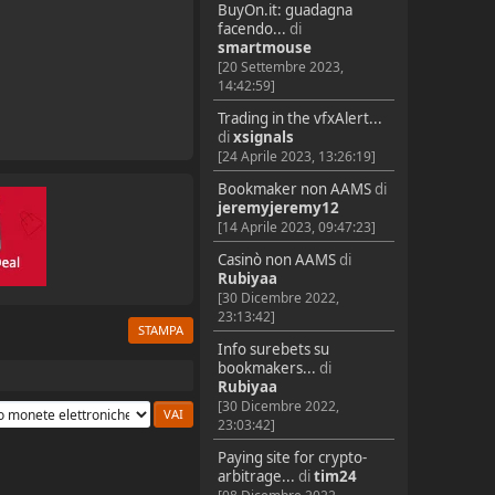
BuyOn.it: guadagna
facendo...
di
smartmouse
[20 Settembre 2023,
14:42:59]
Trading in the vfxAlert...
di
xsignals
[24 Aprile 2023, 13:26:19]
Bookmaker non AAMS
di
jeremyjeremy12
[14 Aprile 2023, 09:47:23]
Casinò non AAMS
di
Rubiyaa
[30 Dicembre 2022,
23:13:42]
STAMPA
Info surebets su
bookmakers...
di
Rubiyaa
[30 Dicembre 2022,
23:03:42]
Paying site for crypto-
arbitrage...
di
tim24