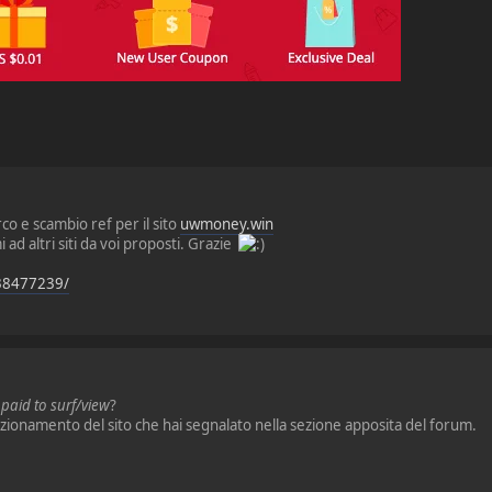
rco e scambio ref per il sito
uwmoney.win
 ad altri siti da voi proposti. Grazie
38477239/
o
paid to surf/view
?
nzionamento del sito che hai segnalato nella sezione apposita del forum.