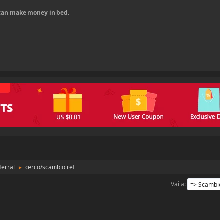
u can make money in bed.
ferral
cerco/scambio ref
►
Vai a