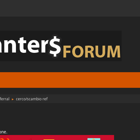
ferral
cerco/scambio ref
►
ione.