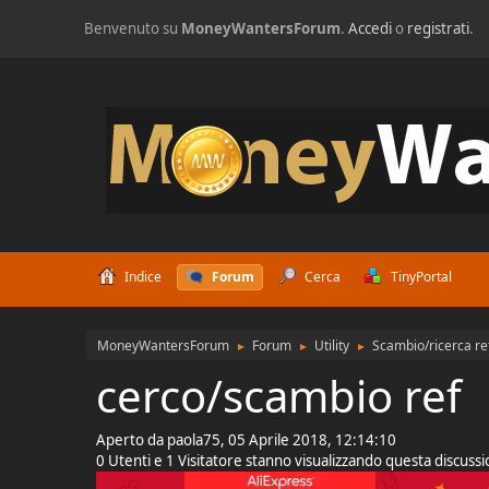
Benvenuto su
MoneyWantersForum
.
Accedi
o
registrati
.
Indice
Forum
Cerca
TinyPortal
MoneyWantersForum
Forum
Utility
Scambio/ricerca re
►
►
►
cerco/scambio ref
Aperto da paola75, 05 Aprile 2018, 12:14:10
0 Utenti e 1 Visitatore stanno visualizzando questa discuss