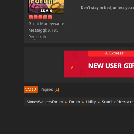
Don't stay in bed, unless yo
Great Moneywanter
Messaggi: 9.195
Registrato
Pagine
1
VAI SU
MoneyWantersForum
Forum
Utility
Scambio/ricerca re
►
►
►