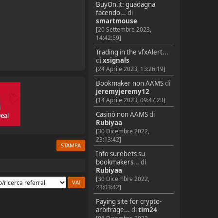
BuyOn.it: guadagna
facendo...
di
smartmouse
[20 Settembre 2023,
14:42:59]
Trading in the vfxAlert...
di
xsignals
[24 Aprile 2023, 13:26:19]
Bookmaker non AAMS
di
jeremyjeremy12
[14 Aprile 2023, 09:47:23]
Casinò non AAMS
di
Rubiyaa
[30 Dicembre 2022,
23:13:42]
STAMPA
Info surebets su
bookmakers...
di
Rubiyaa
[30 Dicembre 2022,
23:03:42]
Paying site for crypto-
arbitrage...
di
tim24