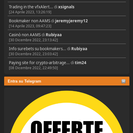
Trading in the vfxAlert...
di
xsignals
[24 Aprile 2023, 13:26:19]
Bookmaker non AAMS
di
jeremyjeremy12
[14 Aprile 2023, 09:47:23]
Casinò non AAMS
di
Rubiyaa
[30 Dicembre 2022, 23:13:42]
Info surebets su bookmakers...
di
Rubiyaa
[30 Dicembre 2022, 23:03:42]
Paying site for crypto-arbitrage...
di
tim24
[08 Dicembre 2022, 22:49:50]
Entra su Telegram