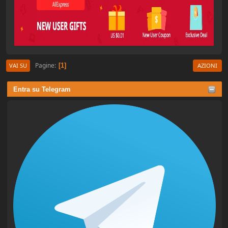
Pagine
1
VAI SU
AZIONI
Entra su Telegram