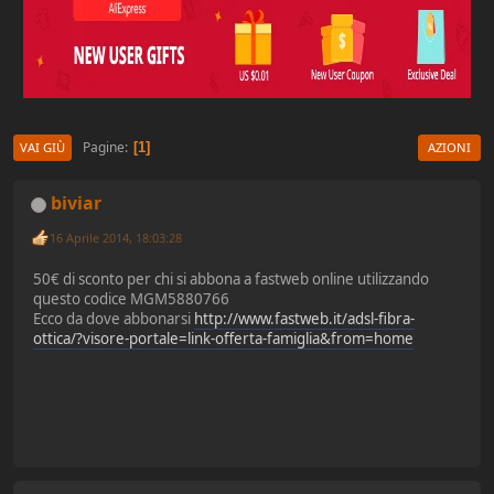
Pagine
1
VAI GIÙ
AZIONI
biviar
16 Aprile 2014, 18:03:28
50€ di sconto per chi si abbona a fastweb online utilizzando
questo codice MGM5880766
Ecco da dove abbonarsi
http://www.fastweb.it/adsl-fibra-
ottica/?visore-portale=link-offerta-famiglia&from=home