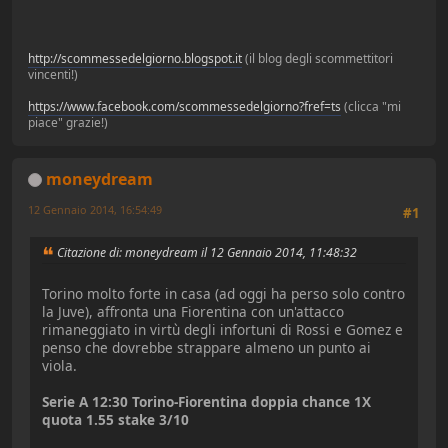
http://scommessedelgiorno.blogspot.it
(il blog degli scommettitori
vincenti!)
https://www.facebook.com/scommessedelgiorno?fref=ts
(clicca "mi
piace" grazie!)
moneydream
12 Gennaio 2014, 16:54:49
#1
Citazione di: moneydream il 12 Gennaio 2014, 11:48:32
Torino molto forte in casa (ad oggi ha perso solo contro
la Juve), affronta una Fiorentina con un'attacco
rimaneggiato in virtù degli infortuni di Rossi e Gomez e
penso che dovrebbe strappare almeno un punto ai
viola.
Serie A 12:30 Torino-Fiorentina doppia chance 1X
quota 1.55 stake 3/10