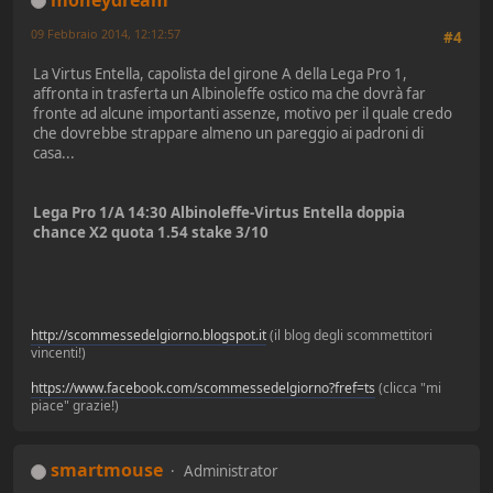
09 Febbraio 2014, 12:12:57
#4
La Virtus Entella, capolista del girone A della Lega Pro 1,
affronta in trasferta un Albinoleffe ostico ma che dovrà far
fronte ad alcune importanti assenze, motivo per il quale credo
che dovrebbe strappare almeno un pareggio ai padroni di
casa...
Lega Pro 1/A 14:30 Albinoleffe-Virtus Entella doppia
chance X2 quota 1.54 stake 3/10
http://scommessedelgiorno.blogspot.it
(il blog degli scommettitori
vincenti!)
https://www.facebook.com/scommessedelgiorno?fref=ts
(clicca "mi
piace" grazie!)
smartmouse
Administrator