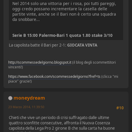
Nel 2014 solo una vittoria per i rosa, poi tutti pareggi,
oggi credo possano incrementare la casella delle
partite vinte, anche se il Bari non è certo una squadra
da snobbare...
Serie B 15:00 Palermo-Bari 1 quota 1.80 stake 3/10
La capolista batte il Bari per 2-1:
GIOCATA VINTA
http://scommessedelgiorno.blogspot.it
(il blog degli scommettitori
vincenti!)
https://www.facebook.com/scommessedelgiorno?fref=ts
(clicca "mi
piace" grazie!)
moneydream
23 Marzo 2014, 11:39:50
#10
Chieti che vive un periodo di crisi suffragato dalle ultime
quattro sconfitte consecutive, affronta il Nuova Cosenza
capolista della Lega Pro 2 girone B che sulla carta ha buone