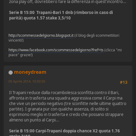
zona play off, dovrebbero fare la differenza in quest'incontro...
Serie B 15:00 Trapani-Bari 1 dnb (rimborso in caso di
parità) quota 1.57 stake 3,5/10
http://scommessedelgiorno.blogspot.it
(il blog degli scommettitori
vincenti!)
https://www.facebook.com/scommessedelgiorno?fref=ts
(clicca "mi
piace" grazie!)
moneydream
05 Aprile 2014, 10:50:59
#13
Il Trapani reduce dalla rocambolesca sconfitta contro il Bari,
affronta in trasferta una squadra aggressiva come il Carpi ma
che vive un periodo negativo (tre sconfitte nelle ultime quattro
partite). I granata pur con qualche assenza, di solito si
esprimono meglio in trasferta e credo che possano strappare
almeno un punto al Carpi...
Serie B 15:00 Carpi-Trapani doppia chance X2 quota 1.76