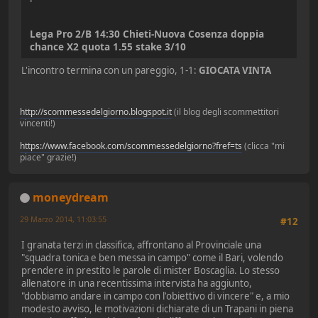
Lega Pro 2/B 14:30 Chieti-Nuova Cosenza doppia
chance X2 quota 1.55 stake 3/10
L'incontro termina con un pareggio, 1-1:
GIOCATA VINTA
http://scommessedelgiorno.blogspot.it
(il blog degli scommettitori
vincenti!)
https://www.facebook.com/scommessedelgiorno?fref=ts
(clicca "mi
piace" grazie!)
moneydream
29 Marzo 2014, 11:03:55
#12
I granata terzi in classifica, affrontano al Provinciale una
"squadra tonica e ben messa in campo" come il Bari, volendo
prendere in prestito le parole di mister Boscaglia. Lo stesso
allenatore in una recentissima intervista ha aggiunto,
"dobbiamo andare in campo con l'obiettivo di vincere" e, a mio
modesto avviso, le motivazioni dichiarate di un Trapani in piena