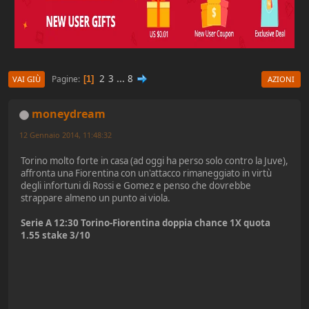
2
3
...
8
Pagine
1
VAI GIÙ
AZIONI
moneydream
12 Gennaio 2014, 11:48:32
Torino molto forte in casa (ad oggi ha perso solo contro la Juve),
affronta una Fiorentina con un'attacco rimaneggiato in virtù
degli infortuni di Rossi e Gomez e penso che dovrebbe
strappare almeno un punto ai viola.
Serie A 12:30 Torino-Fiorentina doppia chance 1X quota
1.55 stake 3/10