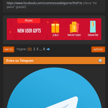
https://www.facebook.com/scommessedelgiorno?fref=ts
(clicca "mi
piace" grazie!)
2
3
...
8
Pagine
1
VAI SU
AZIONI
Entra su Telegram