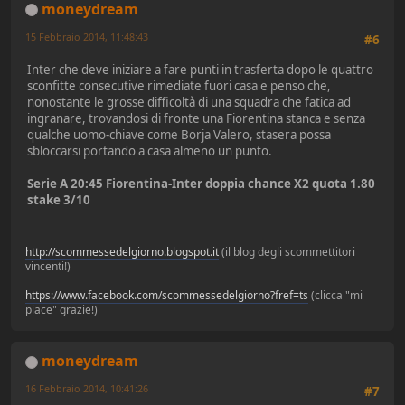
moneydream
15 Febbraio 2014, 11:48:43
#6
Inter che deve iniziare a fare punti in trasferta dopo le quattro
sconfitte consecutive rimediate fuori casa e penso che,
nonostante le grosse difficoltà di una squadra che fatica ad
ingranare, trovandosi di fronte una Fiorentina stanca e senza
qualche uomo-chiave come Borja Valero, stasera possa
sbloccarsi portando a casa almeno un punto.
Serie A 20:45 Fiorentina-Inter doppia chance X2 quota 1.80
stake 3/10
http://scommessedelgiorno.blogspot.it
(il blog degli scommettitori
vincenti!)
https://www.facebook.com/scommessedelgiorno?fref=ts
(clicca "mi
piace" grazie!)
moneydream
16 Febbraio 2014, 10:41:26
#7