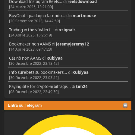
Download Instagram Reels...
di
reelsdownload
[24 Marzo 2025, 13:21:00]
BuyOn.it: guadagna facendo...
di
smartmouse
[20 Settembre 2023, 14:42:59]
Trading in the vfxAlert...
di
xsignals
[24 Aprile 2023, 13:26:19]
Bookmaker non AAMS
di
jeremyjeremy12
[14 Aprile 2023, 09:47:23]
Casinò non AAMS
di
Rubiyaa
[30 Dicembre 2022, 23:13:42]
Info surebets su bookmakers...
di
Rubiyaa
[30 Dicembre 2022, 23:03:42]
Paying site for crypto-arbitrage...
di
tim24
[08 Dicembre 2022, 22:49:50]
Entra su Telegram