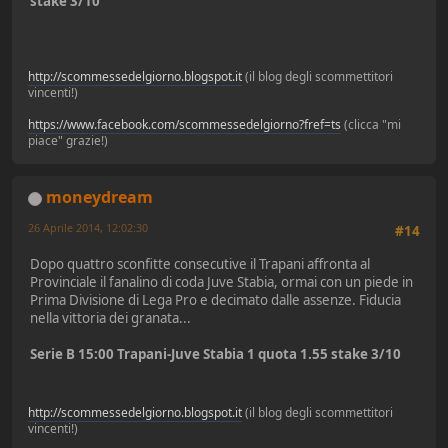
stake 3/10
http://scommessedelgiorno.blogspot.it
(il blog degli scommettitori
vincenti!)
https://www.facebook.com/scommessedelgiorno?fref=ts
(clicca "mi
piace" grazie!)
moneydream
26 Aprile 2014, 12:02:30
#14
Dopo quattro sconfitte consecutive il Trapani affronta al
Provinciale il fanalino di coda Juve Stabia, ormai con un piede in
Prima Divisione di Lega Pro e decimato dalle assenze. Fiducia
nella vittoria dei granata...
Serie B 15:00 Trapani-Juve Stabia 1 quota 1.55 stake 3/10
http://scommessedelgiorno.blogspot.it
(il blog degli scommettitori
vincenti!)