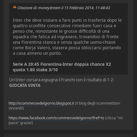
Citazione di: moneydream il 15 Febbraio 2014, 11:48:43
Inter che deve iniziare a fare punti in trasferta dopo le
quattro sconfitte consecutive rimediate fuori casa e
penso che, nonostante le grosse difficoltà di una
squadra che fatica ad ingranare, trovandosi di fronte
una Fiorentina stanca e senza qualche uomo-chiave
come Borja Valero, stasera possa sbloccarsi portando
a casa almeno un punto.
Serie A 20:45 Fiorentina-Inter doppia chance X2
quota 1.80 stake 3/10
Un'Inter corsara espugna il Franchi con il risultato di 1-2:
GIOCATA VINTA
http://scommessedelgiorno.blogspot.it
(il blog degli scommettitori
vincenti!)
https://www.facebook.com/scommessedelgiorno?fref=ts
(clicca "mi
piace" grazie!)