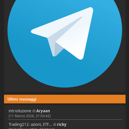
Ultimi messaggi
introduzione
di
Aryaan
[11 Marzo 2026, 21:03:42]
Trading212: azioni, ETF...
di
ricky