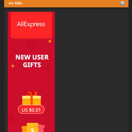
-no title-