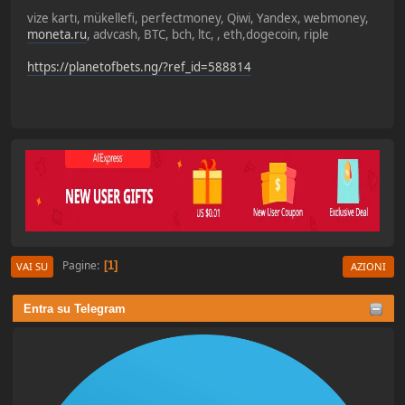
vize kartı, mükellefi, perfectmoney, Qiwi, Yandex, webmoney,
moneta.ru
, advcash, BTC, bch, ltc, , eth,dogecoin, riple
https://planetofbets.ng/?ref_id=588814
Pagine
1
VAI SU
AZIONI
Entra su Telegram