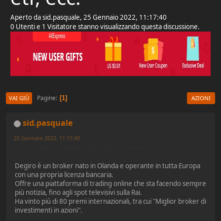
Aperto da sid.pasquale, 25 Gennaio 2022, 11:17:40
0 Utenti e 1 Visitatore stanno visualizzando questa discussione.
Pagine
1
VAI GIÙ
AZIONI
sid.pasquale
25 Gennaio 2022, 11:17:40
Ultima modifica
: 31 Gennaio 2022, 17:46:20 di smartmouse
Degiro è un broker nato in Olanda e operante in tutta Europa
con una propria licenza bancaria.
Offre una piattaforma di trading online che sta facendo sempre
più notizia, fino agli spot televisivi sulla Rai.
Ha vinto più di 80 premi internazionali, tra cui "Miglior broker di
investimenti in azioni".