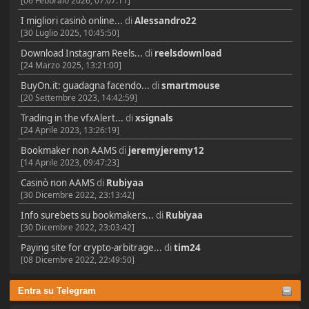
[06 Febbraio 2026, 07:07:11]
I migliori casinò online...
di
Alessandro22
[30 Luglio 2025, 10:45:50]
Download Instagram Reels...
di
reelsdownload
[24 Marzo 2025, 13:21:00]
BuyOn.it: guadagna facendo...
di
smartmouse
[20 Settembre 2023, 14:42:59]
Trading in the vfxAlert...
di
xsignals
[24 Aprile 2023, 13:26:19]
Bookmaker non AAMS
di
jeremyjeremy12
[14 Aprile 2023, 09:47:23]
Casinò non AAMS
di
Rubiyaa
[30 Dicembre 2022, 23:13:42]
Info surebets su bookmakers...
di
Rubiyaa
[30 Dicembre 2022, 23:03:42]
Paying site for crypto-arbitrage...
di
tim24
[08 Dicembre 2022, 22:49:50]
Entra su Telegram