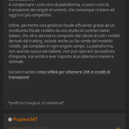
A compensare i costi zero di piattaforma, ci sono i costi di
transazione dei singoli strumenti, che comunque restano ad
oggi tra i più competitivi.
Infine, permette una gestione fiscale efficiente grazie ad un
rendiconto fiscale redatto da uno studio di commercialisti
italiani, che oltre ad essere composto dal calcolo di tutti i redditi
derivati dal trading, include anche un fac-simile del modello
redditi, già compilato in ogni singolo campo. La piattaforma,
non avendo succursali italiane, non può operare da sostituto
d'imposta, ma sembra aver risposto al problema in maniera
ottimale.
Iscriviti tramite il
mio reflink per ottenere 20€ in crediti di
transazione
*profit isn't magical, it's statistical*
Pupino34T
14 Ottobre 2022, 17:20:43
#1