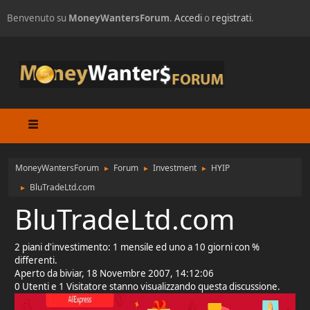
Benvenuto su
MoneyWantersForum
.
Accedi
o
registrati
.
MoneyWantersForum
Forum
Investment
HYIP
►
►
►
BluTradeLtd.com
►
BluTradeLtd.com
2 piani d'investimento: 1 mensile ed uno a 10 giorni con %
differenti.
Aperto da biviar, 18 Novembre 2007, 14:12:06
0 Utenti e 1 Visitatore stanno visualizzando questa discussione.