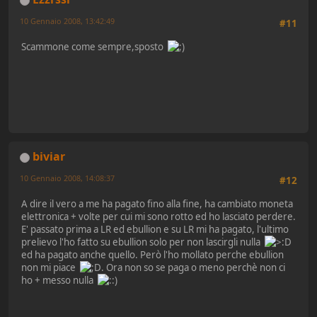
10 Gennaio 2008, 13:42:49
#11
Scammone come sempre,sposto
biviar
10 Gennaio 2008, 14:08:37
#12
A dire il vero a me ha pagato fino alla fine, ha cambiato moneta
elettronica + volte per cui mi sono rotto ed ho lasciato perdere.
E' passato prima a LR ed ebullion e su LR mi ha pagato, l'ultimo
prelievo l'ho fatto su ebullion solo per non lascirgli nulla
ed ha pagato anche quello. Però l'ho mollato perche ebullion
non mi piace
. Ora non so se paga o meno perchè non ci
ho + messo nulla