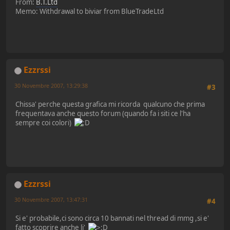
From:
B.T.Ltd
Memo: Withdrawal to biviar from BlueTradeLtd
Ezzrssi
30 Novembre 2007, 13:29:38
#3
Chissa' perche questa grafica mi ricorda qualcuno che prima
frequentava anche questo forum (quando fa i siti ce l'ha
sempre coi colori)
Ezzrssi
30 Novembre 2007, 13:47:31
#4
Si e' probabile,ci sono circa 10 bannati nel thread di mmg ,si e'
fatto scoprire anche li'