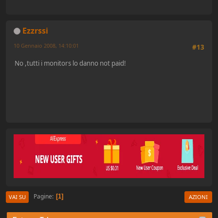
Ezzrssi
10 Gennaio 2008, 14:10:01
#13
No ,tutti i monitors lo danno not paid!
Pagine
1
VAI SU
AZIONI