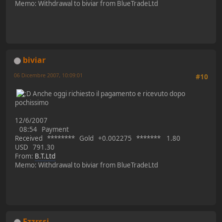
Memo: Withdrawal to biviar from BlueTradeLtd
biviar
06 Dicembre 2007, 10:09:01
#10
Anche oggi richiesto il pagamento e ricevuto dopo
pochissimo
12/6/2007
08:54 Payment
Received ******** Gold +0.002275 ******* 1.80
USD 791.30
From:
B.T.Ltd
Memo: Withdrawal to biviar from BlueTradeLtd
Ezzrssi