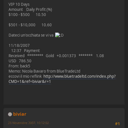
VIP 10 Days
Amount Daily Profit (%)
$100 - $500 10.50
$501 - $10,000 10.60
Dateci un'occhiata se vi va
11/18/2007
12:37 Payment
Received ******** Gold +0.001373 ******* 1.08
USD 786.50
From: back5
Memo: Nicola Bavaro from BlueTradeLtd
eccovi il mio reflink
http://www.bluetradeltd.com/index.php?
CMD=1&ref=biviar&r=1
biviar
23 Novembre 2007, 10:12:02
#1