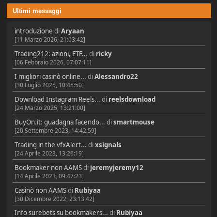
Ultimi messaggi
introduzione
di
Aryaan
[11 Marzo 2026, 21:03:42]
Trading212: azioni, ETF...
di
ricky
[06 Febbraio 2026, 07:07:11]
I migliori casinò online...
di
Alessandro22
[30 Luglio 2025, 10:45:50]
Download Instagram Reels...
di
reelsdownload
[24 Marzo 2025, 13:21:00]
BuyOn.it: guadagna facendo...
di
smartmouse
[20 Settembre 2023, 14:42:59]
Trading in the vfxAlert...
di
xsignals
[24 Aprile 2023, 13:26:19]
Bookmaker non AAMS
di
jeremyjeremy12
[14 Aprile 2023, 09:47:23]
Casinò non AAMS
di
Rubiyaa
[30 Dicembre 2022, 23:13:42]
Info surebets su bookmakers...
di
Rubiyaa