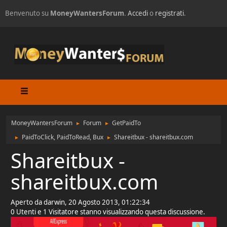
Benvenuto su
MoneyWantersForum
.
Accedi
o
registrati
.
MoneyWantersForum
Forum
GetPaidTo
►
►
PaidToClick, PaidToRead, Bux
Shareitbux - shareitbux.com
►
►
Shareitbux -
shareitbux.com
Aperto da darwin, 20 Agosto 2013, 01:22:34
0 Utenti e 1 Visitatore stanno visualizzando questa discussione.