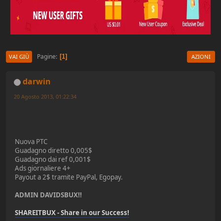
Pagine
1
VAI GIÙ
AZIONI
darwin
20 Agosto 2013, 01:22:34
Nuova PTC
Guadagno diretto 0,005$
Guadagno dai ref 0,001$
Ads giornaliere 4+
Payout a 2$ tramite PayPal, Egopay.
ADMIN DAVIDSBUX!!
SHAREITBUX - Share in our Success!