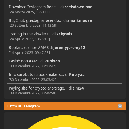
Download Instagram Reels...
di
reelsdownload
[24 Marzo 2025, 13:21:00]
BuyOn.it: guadagna facendo...
di
smartmouse
[20 Settembre 2023, 14:42:59]
Trading in the vfxAlert...
di
xsignals
[24 Aprile 2023, 13:26:19]
Bookmaker non AAMS
di
jeremyjeremy12
[14 Aprile 2023, 09:47:23]
Casinò non AAMS
di
Rubiyaa
[30 Dicembre 2022, 23:13:42]
Info surebets su bookmakers...
di
Rubiyaa
[30 Dicembre 2022, 23:03:42]
Paying site for crypto-arbitrage...
di
tim24
[08 Dicembre 2022, 22:49:50]
Entra su Telegram