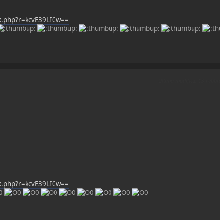
ex.php?r=kcvE39LI0w==
Ultima modifica
: 13 Febbr
ex.php?r=kcvE39LI0w==