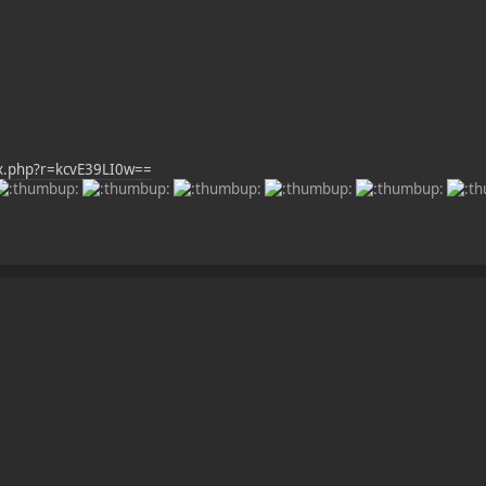
ex.php?r=kcvE39LI0w==