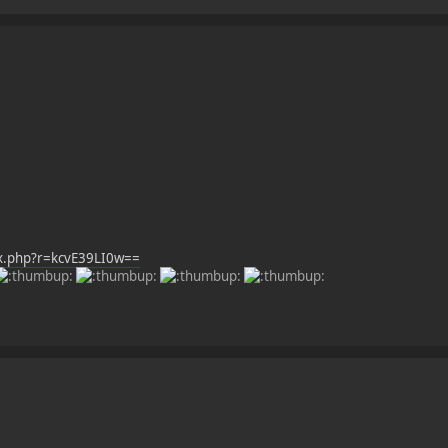
ex.php?r=kcvE39LI0w==