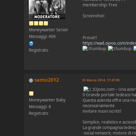
membership: Free
Screenshot:
Moneywanter Senior
Messaggi: 406
Prova!!!
https://wad.ojooo.com/ind
Registrato
samu2012
25 Marzo 2014, 17:47:05
:)Ojooo.com – Una aziend
Il Grande portale tedesco ha 
Moneywanter Baby
Questa azienda offre una rea
necessariamente
Messaggi: 8
invitare nuovi iscritti!
Registrato
Semplice, realistico e accessib
La grande compagnia tedesca
-social network; motore di rice