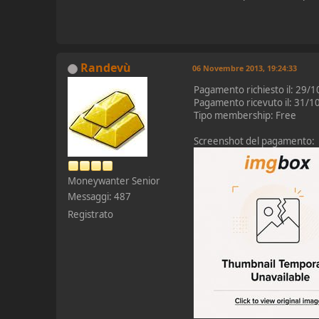
Randevù
06 Novembre 2013, 19:24:33
Pagamento richiesto il: 29/
Pagamento ricevuto il: 31/
Tipo membership: Free
Screenshot del pagamento:
Moneywanter Senior
Messaggi: 487
Registrato