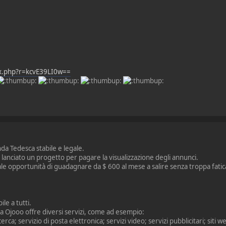
ex.php?r=kcvE39LI0w==
a Tedesca stabile e legale.
lanciato un progetto per pagare la visualizzazione degli annunci.
le opportunità di guadagnare da $ 600 al mese a salire senza troppa fati
ile a tutti.
 Ojooo offre diversi servizi, come ad esempio:
rca; servizio di posta elettronica; servizi video; servizi pubblicitari; siti w