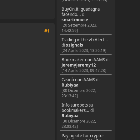
BuyOn.it: guadagna
facendo...
di
smartmouse
[20 Settembre 2023,
14:42:59]
#1
Trading in the vfxAlert...
di
xsignals
[24 Aprile 2023, 13:26:19]
Bookmaker non AAMS
di
jeremyjeremy12
[14 Aprile 2023, 09:47:23]
Casinò non AAMS
di
Rubiyaa
[30 Dicembre 2022,
23:13:42]
Info surebets su
bookmakers...
di
Rubiyaa
[30 Dicembre 2022,
23:03:42]
Paying site for crypto-