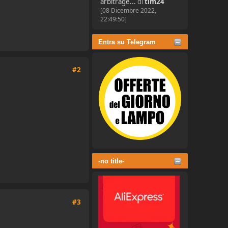
arbitrage...
di
tim24
[08 Dicembre 2022,
22:49:50]
Entra su Telegram
#2
-no title-
#3