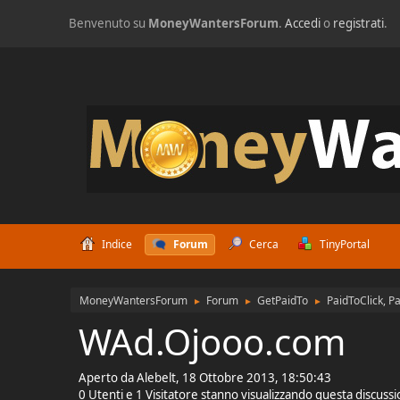
Benvenuto su
MoneyWantersForum
.
Accedi
o
registrati
.
Indice
Forum
Cerca
TinyPortal
MoneyWantersForum
Forum
GetPaidTo
PaidToClick, P
►
►
►
WAd.Ojooo.com
Aperto da Alebelt, 18 Ottobre 2013, 18:50:43
0 Utenti e 1 Visitatore stanno visualizzando questa discuss