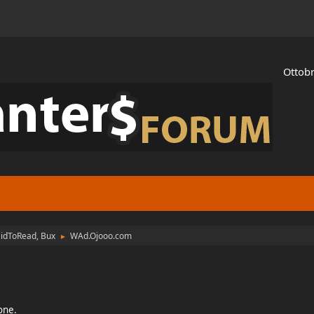
Ottobr
aidToRead, Bux
WAd.Ojooo.com
►
ione.