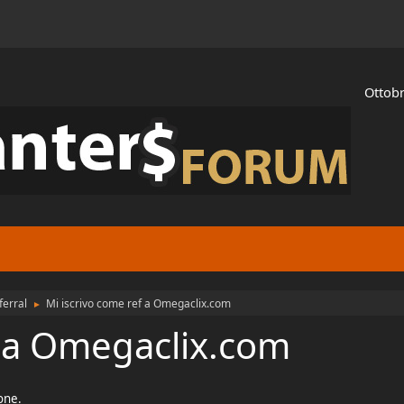
Ottobr
ferral
Mi iscrivo come ref a Omegaclix.com
►
f a Omegaclix.com
ione.