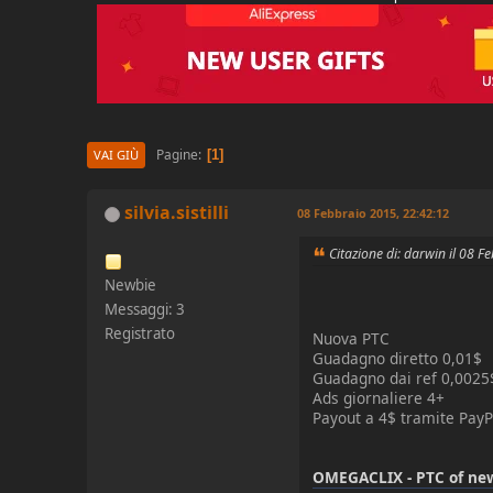
Pagine
1
VAI GIÙ
silvia.sistilli
08 Febbraio 2015, 22:42:12
Citazione di: darwin il 08 
Newbie
Messaggi: 3
Registrato
Nuova PTC
Guadagno diretto 0,01$
Guadagno dai ref 0,0025
Ads giornaliere 4+
Payout a 4$ tramite PayP
OMEGACLIX - PTC of ne