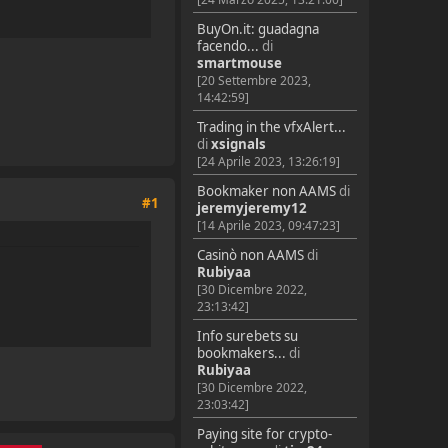
BuyOn.it: guadagna
facendo...
di
smartmouse
[20 Settembre 2023,
14:42:59]
Trading in the vfxAlert...
di
xsignals
[24 Aprile 2023, 13:26:19]
Bookmaker non AAMS
di
#1
jeremyjeremy12
[14 Aprile 2023, 09:47:23]
Casinò non AAMS
di
Rubiyaa
[30 Dicembre 2022,
23:13:42]
Info surebets su
bookmakers...
di
Rubiyaa
[30 Dicembre 2022,
23:03:42]
Paying site for crypto-