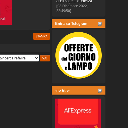
arbitrage...
di
tim24
[08 Dicembre 2022,
22:49:50]
Entra su Telegram
STAMPA
-no title-