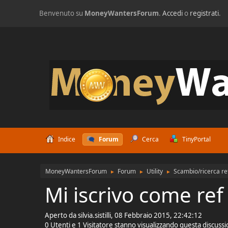
Benvenuto su
MoneyWantersForum
.
Accedi
o
registrati
.
Indice
Forum
Cerca
TinyPortal
MoneyWantersForum
Forum
Utility
Scambio/ricerca re
►
►
►
Mi iscrivo come re
Aperto da silvia.sistilli, 08 Febbraio 2015, 22:42:12
0 Utenti e 1 Visitatore stanno visualizzando questa discuss