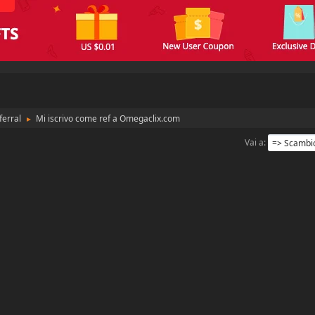
ferral
Mi iscrivo come ref a Omegaclix.com
►
Vai a