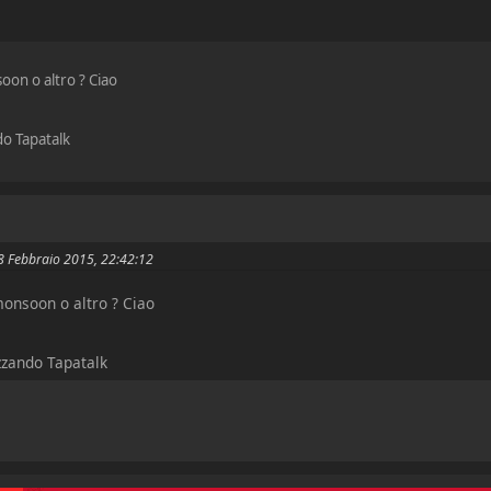
oon o altro ? Ciao
do Tapatalk
il 08 Febbraio 2015, 22:42:12
monsoon o altro ? Ciao
izzando Tapatalk