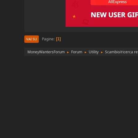
Pagine
1
VAI SU
MoneyWantersForum
Forum
Utility
Scambio/ricerca re
►
►
►