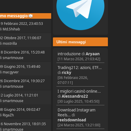
imo messaggio
19 Febbraio 2022, 23:40:53
di
Md.Shihab
02 Ottobre 2017, 11:06:07
Ultimi messaggi
di
mostrilla
18 Dicembre 2016, 15:20:48
introduzione
di
Aryaan
di
smartmouse
[11 Marzo 2026, 21:03:42]
09 Giugno 2016, 15:49:40
Trading212: azioni, ETF...
di
macgyver
di
ricky
[06 Febbraio 2026,
26 Dicembre 2014, 19:30:27
07:07:11]
di
smartmouse
I migliori casinò online...
12 Luglio 2014, 11:21:01
di
Alessandro22
di
smartmouse
[30 Luglio 2025, 10:45:50]
08 Giugno 2014, 09:02:47
Download Instagram
Reels...
di
di
RigaZh
reelsdownload
16 Novembre 2013, 18:01:35
[24 Marzo 2025, 13:21:00]
di
smartmouse