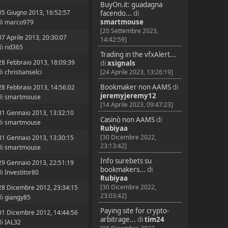
BuyOn.it: guadagna
05 Giugno 2013, 16:52:57
facendo...
di
smartmouse
di
marco979
[20 Settembre 2023,
07 Aprile 2013, 20:30:07
14:42:59]
di
rid365
Trading in the vfxAlert...
28 Febbraio 2013, 18:09:39
di
xsignals
di
christianselci
[24 Aprile 2023, 13:26:19]
Bookmaker non AAMS
di
28 Febbraio 2013, 14:56:02
jeremyjeremy12
di
smartmouse
[14 Aprile 2023, 09:47:23]
31 Gennaio 2013, 13:32:10
Casinò non AAMS
di
di
smartmouse
Rubiyaa
[30 Dicembre 2022,
31 Gennaio 2013, 13:30:15
23:13:42]
di
smartmouse
Info surebets su
29 Gennaio 2013, 22:51:19
bookmakers...
di
di
Investitor80
Rubiyaa
[30 Dicembre 2022,
28 Dicembre 2012, 23:34:15
23:03:42]
di
giangy85
Paying site for crypto-
01 Dicembre 2012, 14:44:56
arbitrage...
di
tim24
di
IAL32