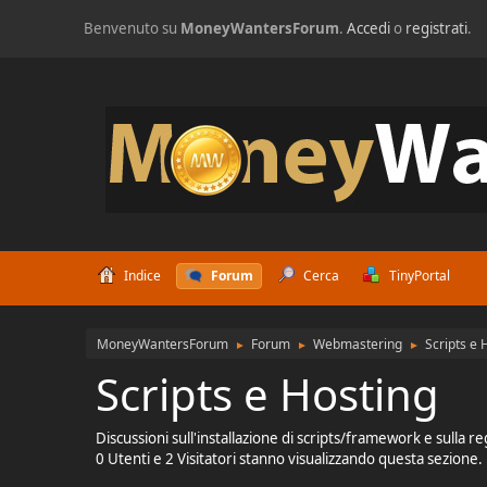
Benvenuto su
MoneyWantersForum
.
Accedi
o
registrati
.
Indice
Forum
Cerca
TinyPortal
MoneyWantersForum
Forum
Webmastering
Scripts e 
►
►
►
Scripts e Hosting
Discussioni sull'installazione di scripts/framework e sulla re
0 Utenti e 2 Visitatori stanno visualizzando questa sezione.