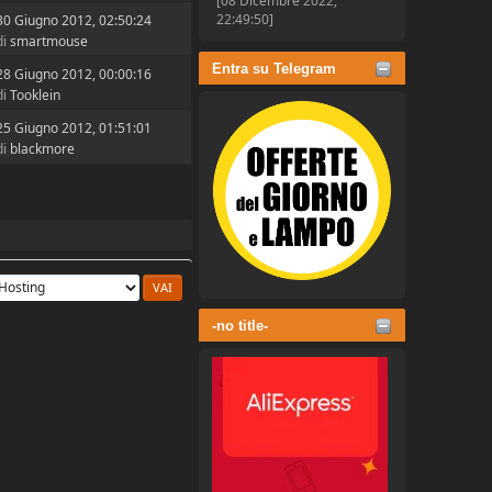
[08 Dicembre 2022,
22:49:50]
30 Giugno 2012, 02:50:24
di
smartmouse
Entra su Telegram
28 Giugno 2012, 00:00:16
di
Tooklein
25 Giugno 2012, 01:51:01
di
blackmore
-no title-