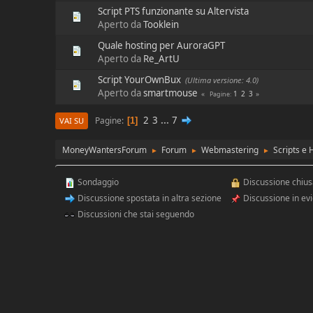
Script PTS funzionante su Altervista
Aperto da
Tooklein
Quale hosting per AuroraGPT
Aperto da
Re_ArtU
Script YourOwnBux
(Ultima versione: 4.0)
Aperto da
smartmouse
1
2
3
Pagine
2
3
...
7
Pagine
1
VAI SU
MoneyWantersForum
Forum
Webmastering
Scripts e 
►
►
►
Sondaggio
Discussione chiu
Discussione spostata in altra sezione
Discussione in ev
Discussioni che stai seguendo