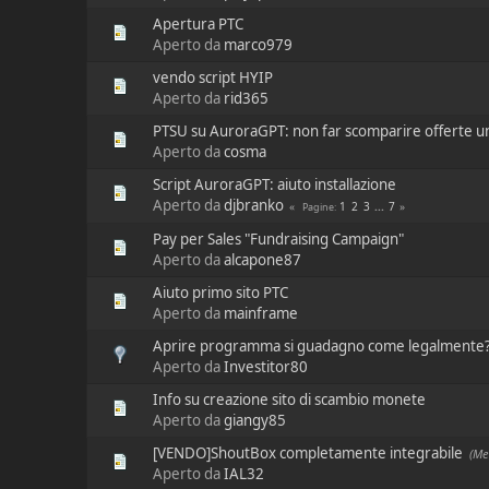
Apertura PTC
Aperto da
marco979
vendo script HYIP
Aperto da
rid365
PTSU su AuroraGPT: non far scomparire offerte un
Aperto da
cosma
Script AuroraGPT: aiuto installazione
Aperto da
djbranko
1
2
3
...
7
Pagine
Pay per Sales "Fundraising Campaign"
Aperto da
alcapone87
Aiuto primo sito PTC
Aperto da
mainframe
Aprire programma si guadagno come legalmente
Aperto da
Investitor80
Info su creazione sito di scambio monete
Aperto da
giangy85
[VENDO]ShoutBox completamente integrabile
(Met
Aperto da
IAL32