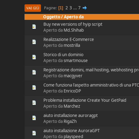
2
3
...
7
Pagine
1
VAI GIÙ
Oggetto
/
Aperto da
Buy new versions of hyip script
Aperto da
Md.Shihab
Realizzazione E-Commerce
Aperto da
mostrilla
Storico di un dominio
Aperto da
smartmouse
Registrazione domini, mail hosting, webhosting pr
Aperto da
macgyver
Come funziona l'aspetto amministrativo di una PTC 
Aperto da
EnricoDP
Problema installazione Create Your GetPaid
Aperto da
Marchez
aiuto installazione auroragpt
Aperto da
RigaZh
aiuto installazione AuroraGPT
Aperto da
playspeed