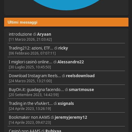
Ultimi messaggi
introduzione
di
Aryaan
[11 Marzo 2026, 21:03:42]
Trading212: azioni, ETF...
di
ricky
[06 Febbraio 2026, 07:07:11]
I migliori casinò online...
di
Alessandro22
[30 Luglio 2025, 10:45:50]
Download Instagram Reels...
di
reelsdownload
[24 Marzo 2025, 13:21:00]
BuyOn.it: guadagna facendo...
di
smartmouse
[20 Settembre 2023, 14:42:59]
Trading in the vfxAlert...
di
xsignals
[24 Aprile 2023, 13:26:19]
Bookmaker non AAMS
di
jeremyjeremy12
[14 Aprile 2023, 09:47:23]
Casinò non AAMS
di
Rubiyaa