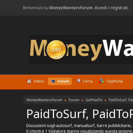
Benvenuto su
MoneyWantersForum
.
Accedi
o
registrati
.
Indice
Forum
Cerca
TinyPortal
MoneyWantersForum
Forum
GetPaidTo
PaidToSurf, Pa
►
►
►
PaidToSurf, PaidTo
Discussioni sugli autosurf, manualsurf, barre pubblicitarie,
0 Utenti e 1 Visitatore stanno visualizzando questa sezione