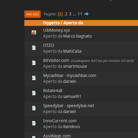
2
3
...
11
Pagine
1
VAI GIÙ
Oggetto
/
Aperto da
UibMoney.xyz
Aperto da
Marco bagnato
OTZO
Aperto da
MaXiCaSa
BitVisitor.com
(Guadagnare BitCoin per visitare siti web)
Aperto da
smartmouse
Mycashbar - mycashbar.com
Aperto da
darwin
Rotate4all
Aperto da
samuel91
Speedybar - speedybar.net
Aperto da
darwin
InnoCurrent.com
Aperto da
Randevù
AyuWage.com