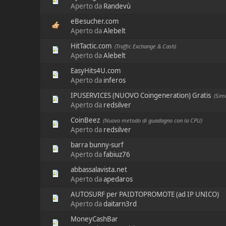
Aperto da
Randevù
eBesucher.com
Aperto da
Alebelt
HitTactic.com
(Traffic Exchange & Cash)
Aperto da
Alebelt
EasyHits4U.com
Aperto da
inferos
IPUSERVICES (NUOVO Coingeneration) Gratis
(Simi
Aperto da
redsilver
CoinBeez
(Nuovo metodo di guadagno con la CPU)
Aperto da
redsilver
barra bunny-surf
Aperto da
fabiuz76
abbassalavista.net
Aperto da
apedaros
AUTOSURF per PAIDTOPROMOTE (ad IP UNICO)
Aperto da
daitarn3rd
MoneyCashBar