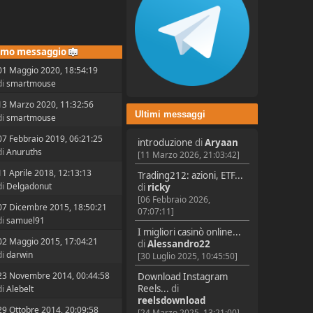
imo messaggio
01 Maggio 2020, 18:54:19
di
smartmouse
13 Marzo 2020, 11:32:56
Ultimi messaggi
di
smartmouse
07 Febbraio 2019, 06:21:25
introduzione
di
Aryaan
di
Anuruths
[11 Marzo 2026, 21:03:42]
11 Aprile 2018, 12:13:13
Trading212: azioni, ETF...
di
Delgadonut
di
ricky
[06 Febbraio 2026,
07 Dicembre 2015, 18:50:21
07:07:11]
di
samuel91
I migliori casinò online...
02 Maggio 2015, 17:04:21
di
Alessandro22
di
darwin
[30 Luglio 2025, 10:45:50]
23 Novembre 2014, 00:44:58
Download Instagram
Reels...
di
di
Alebelt
reelsdownload
29 Ottobre 2014, 20:09:58
[24 Marzo 2025, 13:21:00]