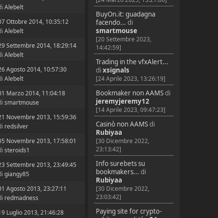
di
Alebelt
BuyOn.it: guadagna
07 Ottobre 2014, 10:35:12
facendo...
di
smartmouse
di
Alebelt
[20 Settembre 2023,
29 Settembre 2014, 18:29:14
14:42:59]
di
Alebelt
Trading in the vfxAlert...
26 Agosto 2014, 10:57:30
di
xsignals
di
Alebelt
[24 Aprile 2023, 13:26:19]
Bookmaker non AAMS
di
01 Marzo 2014, 11:04:18
jeremyjeremy12
di
smartmouse
[14 Aprile 2023, 09:47:23]
21 Novembre 2013, 15:59:36
Casinò non AAMS
di
di
redsilver
Rubiyaa
05 Novembre 2013, 17:58:01
[30 Dicembre 2022,
23:13:42]
di
steroids1
Info surebets su
23 Settembre 2013, 23:49:45
bookmakers...
di
di
giangy85
Rubiyaa
01 Agosto 2013, 23:27:11
[30 Dicembre 2022,
23:03:42]
di
redmadness
Paying site for crypto-
19 Luglio 2013, 21:46:28