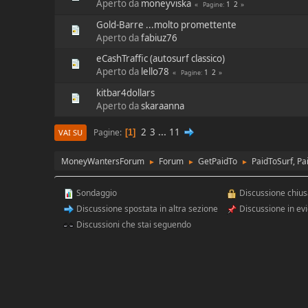
Aperto da
moneyviska
1
2
Pagine
Gold-Barre ...molto promettente
Aperto da
fabiuz76
eCashTraffic (autosurf classico)
Aperto da
lello78
1
2
Pagine
kitbar4dollars
Aperto da
skaraanna
2
3
...
11
Pagine
1
VAI SU
MoneyWantersForum
Forum
GetPaidTo
PaidToSurf, Pa
►
►
►
Sondaggio
Discussione chiu
Discussione spostata in altra sezione
Discussione in ev
Discussioni che stai seguendo