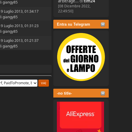
arbitrage...
di
tim24
di
giangy85
[08 Dicembre 2022,
22:49:50]
19 Luglio 2013, 01:34:17
di
giangy85
Entra su Telegram
19 Luglio 2013, 01:31:23
di
giangy85
19 Luglio 2013, 01:21:37
di
giangy85
-no title-