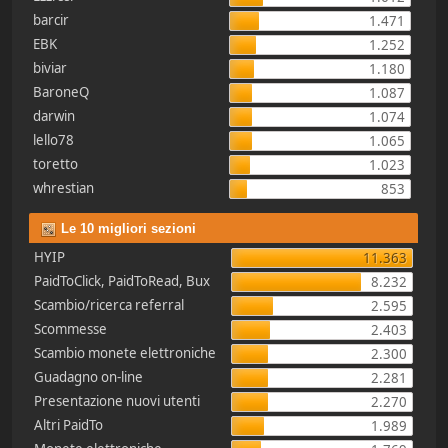
barcir
1.471
EBK
1.252
biviar
1.180
BaroneQ
1.087
darwin
1.074
lello78
1.065
toretto
1.023
whrestian
853
Le 10 migliori sezioni
HYIP
11.363
PaidToClick, PaidToRead, Bux
8.232
Scambio/ricerca referral
2.595
Scommesse
2.403
Scambio monete elettroniche
2.300
Guadagno on-line
2.281
Presentazione nuovi utenti
2.270
Altri PaidTo
1.989