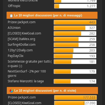
Monete elettroniche
1.769
Off-topic
1.277
Le 10 migliori discussioni (per n. di messaggi)
Prizee-Jackpot.com
443
A3Union
327
[CLOSED] KiwiGoal.com
282
[SCAM] ItaMex.org
259
Surfing4Dollar.com
258
12by12Daily.com
203
PayDayClix
193
Scommesse gratuite per tutti (
181
o quasi :) )
NextGenSurf - 2% per 100
179
giorni
Stefano Manzotti: la saga
174
Le 10 migliori discussioni (per n. di visite)
Prizee-Jackpot.com
177.533
[CLOSED] KiwiGoal.com
127.090