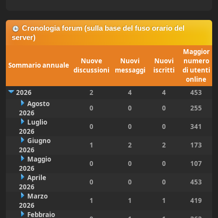
Cronologia forum (sulla base del fuso orario del
server)
Maggior
Nuove
Nuovi
Nuovi
numero
Sommario annuale
discussioni
messaggi
iscritti
di utenti
online
2026
2
4
4
453
Agosto
0
0
0
255
2026
Luglio
0
0
0
341
2026
Giugno
1
2
2
173
2026
Maggio
0
0
0
107
2026
Aprile
0
0
0
453
2026
Marzo
1
1
1
419
2026
Febbraio