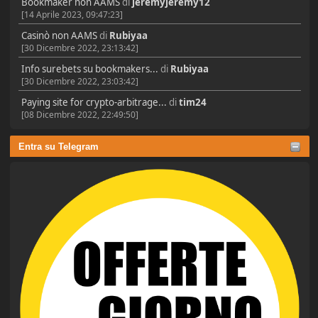
Bookmaker non AAMS
di
jeremyjeremy12
[14 Aprile 2023, 09:47:23]
Casinò non AAMS
di
Rubiyaa
[30 Dicembre 2022, 23:13:42]
Info surebets su bookmakers...
di
Rubiyaa
[30 Dicembre 2022, 23:03:42]
Paying site for crypto-arbitrage...
di
tim24
[08 Dicembre 2022, 22:49:50]
Entra su Telegram