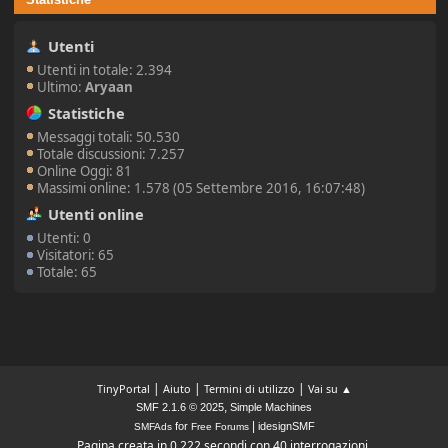
Utenti
Utenti in totale: 2.394
Ultimo:
Aryaan
Statistiche
Messaggi totali: 50.530
Totale discussioni: 7.257
Online Oggi: 81
Massimi online: 1.578 (05 Settembre 2016, 16:07:48)
Utenti online
Utenti: 0
Visitatori: 65
Totale: 65
|
|
|
TinyPortal
Aiuto
Termini di utilizzo
Vai su ▲
,
SMF 2.1.6 © 2025
Simple Machines
|
for
idesignSMF
SMFAds
Free Forums
Pagina creata in 0.222 secondi con 40 interrogazioni.