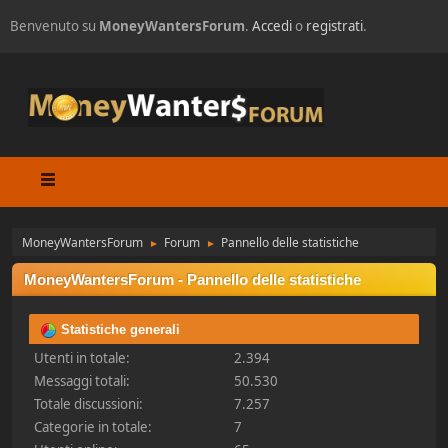
Benvenuto su
MoneyWantersForum
.
Accedi
o
registrati
.
MoneyWantersForum
Forum
Pannello delle statistiche
►
►
MoneyWantersForum - Pannello delle statistiche
Statistiche generali
Utenti in totale:
2.394
Messaggi totali:
50.530
Totale discussioni:
7.257
Categorie in totale:
7