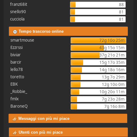
franz68it
88
snello90
81
cucciola
81
Tempo trascorso online
smartmouse
72g 10o 25m
Ezzrssi
43g 15o 15m
biviar
37g 21o 21m
barcir
15g 17o 35m
lello78
14g 18o 16m
toretto
13g 7o 29m
EBK
12g 10o 0m
_Robbie_
10g 20o 11m
fmlx
7g 23o 28m
BaroneQ
7g 16o 8m
Messaggi con più mi piace
Utenti con più mi piace