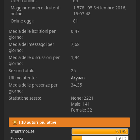
Utenti online:
65
Maggior numero di utenti
1.578 - 05 Settembre 2016,
online:
16:07:48
Online oggi:
81
Media delle iscrizioni per
0,47
giorno:
Media dei messaggi per
7,68
giorno:
Media delle discussioni per
1,94
giorno:
Sezioni totali:
25
Ultimo utente:
Aryaan
Media delle presenze per
34,35
giorno:
Statistiche sesso:
None: 2221
Male: 141
Female: 32
I 10 autori più attivi
smartmouse
9.195
Ezzrssi
1.612