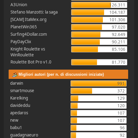
A3Union
126.311
Stefano Manzotti: la saga
104.187
[SCAM] ItaMex.org
101.306
PlanetWin365
97.020
Surfing4Dollar.com
92.649
PayDayClix
90.211
Knight Roulette vs
85.106
WinRoulette
Roulette Bot Pro v1.0
81.770
Migliori autori (per n. di discussioni iniziate)
darwin
991
smartmouse
372
Karelking
129
davideddu
120
apedaros
107
new
107
babu1
96
guadagnaeuro
92