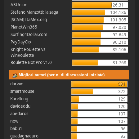
A3Union
126.311
Stefano Manzotti: la saga
104.186
[SCAM] ItaMex.org
101.305
PlanetWin365
97.020
Surfing4Dollar.com
92.649
PayDayClix
90.210
Knight Roulette vs
85.106
WinRoulette
Roulette Bot Pro v1.0
81.768
Migliori autori (per n. di discussioni iniziate)
darwin
991
smartmouse
372
Karelking
129
davideddu
120
apedaros
107
new
107
babu1
96
guadagnaeuro
92