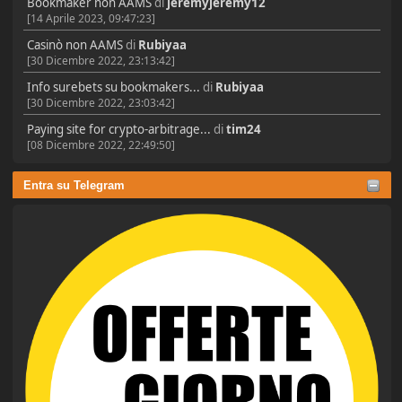
Bookmaker non AAMS
di
jeremyjeremy12
[14 Aprile 2023, 09:47:23]
Casinò non AAMS
di
Rubiyaa
[30 Dicembre 2022, 23:13:42]
Info surebets su bookmakers...
di
Rubiyaa
[30 Dicembre 2022, 23:03:42]
Paying site for crypto-arbitrage...
di
tim24
[08 Dicembre 2022, 22:49:50]
Entra su Telegram