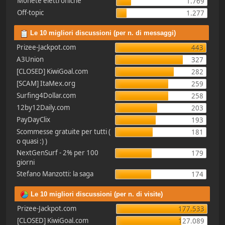
Monete elettroniche
1.769
Off-topic
1.277
Le 10 migliori discussioni (per n. di messaggi)
Prizee-Jackpot.com
443
A3Union
327
[CLOSED] KiwiGoal.com
282
[SCAM] ItaMex.org
259
Surfing4Dollar.com
258
12by12Daily.com
203
PayDayClix
193
Scommesse gratuite per tutti (
181
o quasi :) )
NextGenSurf - 2% per 100
179
giorni
Stefano Manzotti: la saga
174
Le 10 migliori discussioni (per n. di visite)
Prizee-Jackpot.com
177.533
[CLOSED] KiwiGoal.com
127.089