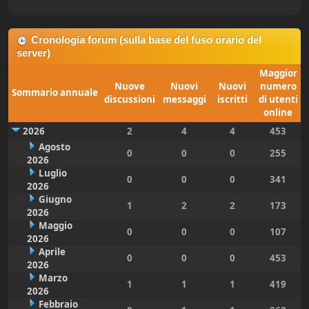
Cronologia forum (sulla base del fuso orario del
server)
Maggior
Nuove
Nuovi
Nuovi
numero
Sommario annuale
discussioni
messaggi
iscritti
di utenti
online
2026
2
4
4
453
Agosto
0
0
0
255
2026
Luglio
0
0
0
341
2026
Giugno
1
2
2
173
2026
Maggio
0
0
0
107
2026
Aprile
0
0
0
453
2026
Marzo
1
1
1
419
2026
Febbraio