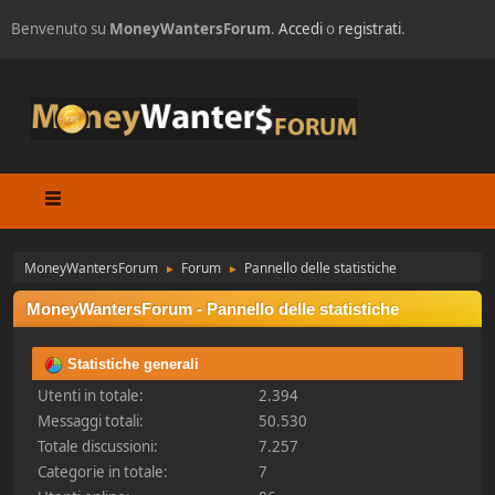
Benvenuto su
MoneyWantersForum
.
Accedi
o
registrati
.
MoneyWantersForum
Forum
Pannello delle statistiche
►
►
MoneyWantersForum - Pannello delle statistiche
Statistiche generali
Utenti in totale:
2.394
Messaggi totali:
50.530
Totale discussioni:
7.257
Categorie in totale:
7