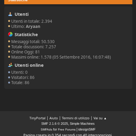
Utenti
Utenti in totale: 2.394
Ultimo:
Aryaan
Statistiche
Messaggi totali: 50.530
Totale discussioni: 7.257
Online Oggi: 81
Massimi online: 1.578 (05 Settembre 2016, 16:07:48)
Utenti online
Utenti: 0
Visitatori: 86
Totale: 86
|
|
|
TinyPortal
Aiuto
Termini di utilizzo
Vai su ▲
,
SMF 2.1.6 © 2025
Simple Machines
|
for
idesignSMF
SMFAds
Free Forums
Pagina creata in 0.354 secondi con 40 interrogazioni.