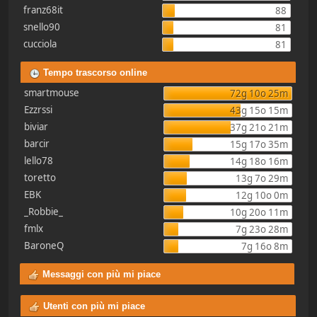
franz68it
88
snello90
81
cucciola
81
Tempo trascorso online
smartmouse
72g 10o 25m
Ezzrssi
43g 15o 15m
biviar
37g 21o 21m
barcir
15g 17o 35m
lello78
14g 18o 16m
toretto
13g 7o 29m
EBK
12g 10o 0m
_Robbie_
10g 20o 11m
fmlx
7g 23o 28m
BaroneQ
7g 16o 8m
Messaggi con più mi piace
Utenti con più mi piace