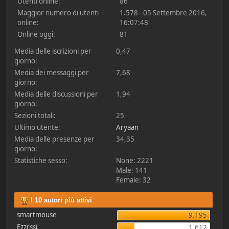
Utenti online:
86
Maggior numero di utenti
1.578 - 05 Settembre 2016,
online:
16:07:48
Online oggi:
81
Media delle iscrizioni per
0,47
giorno:
Media dei messaggi per
7,68
giorno:
Media delle discussioni per
1,94
giorno:
Sezioni totali:
25
Ultimo utente:
Aryaan
Media delle presenze per
34,35
giorno:
Statistiche sesso:
None: 2221
Male: 141
Female: 32
I 10 autori più attivi
smartmouse
9.195
Ezzrssi
1.612