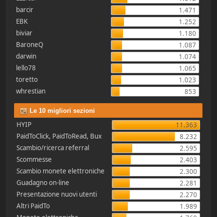
barcir
1.471
EBK
1.252
biviar
1.180
BaroneQ
1.087
darwin
1.074
lello78
1.065
toretto
1.023
whrestian
853
Le 10 migliori sezioni
HYIP
11.363
PaidToClick, PaidToRead, Bux
8.232
Scambio/ricerca referral
2.595
Scommesse
2.403
Scambio monete elettroniche
2.300
Guadagno on-line
2.281
Presentazione nuovi utenti
2.270
Altri PaidTo
1.989