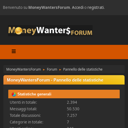
Benvenuto su
MoneyWantersForum
.
Accedi
o
registrati
.
MoneyWantersForum
Forum
Pannello delle statistiche
►
►
MoneyWantersForum - Pannello delle statistiche
Statistiche generali
Utenti in totale:
2.394
Messaggi totali:
50.530
Totale discussioni:
7.257
Categorie in totale:
7