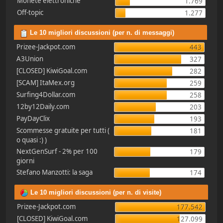
Monete elettroniche
1.769
Off-topic
1.277
Le 10 migliori discussioni (per n. di messaggi)
Prizee-Jackpot.com
443
A3Union
327
[CLOSED] KiwiGoal.com
282
[SCAM] ItaMex.org
259
Surfing4Dollar.com
258
12by12Daily.com
203
PayDayClix
193
Scommesse gratuite per tutti (
181
o quasi :) )
NextGenSurf - 2% per 100
179
giorni
Stefano Manzotti: la saga
174
Le 10 migliori discussioni (per n. di visite)
Prizee-Jackpot.com
177.542
[CLOSED] KiwiGoal.com
127.099