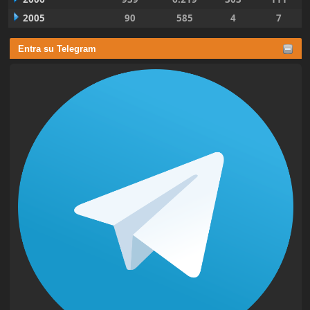
2005
90
585
4
7
Entra su Telegram