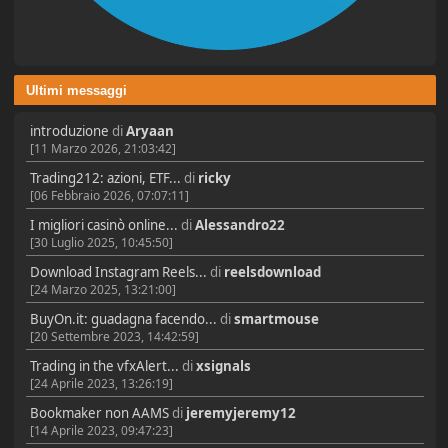
Ultimi messaggi
introduzione
di
Aryaan
[11 Marzo 2026, 21:03:42]
Trading212: azioni, ETF...
di
ricky
[06 Febbraio 2026, 07:07:11]
I migliori casinò online...
di
Alessandro22
[30 Luglio 2025, 10:45:50]
Download Instagram Reels...
di
reelsdownload
[24 Marzo 2025, 13:21:00]
BuyOn.it: guadagna facendo...
di
smartmouse
[20 Settembre 2023, 14:42:59]
Trading in the vfxAlert...
di
xsignals
[24 Aprile 2023, 13:26:19]
Bookmaker non AAMS
di
jeremyjeremy12
[14 Aprile 2023, 09:47:23]