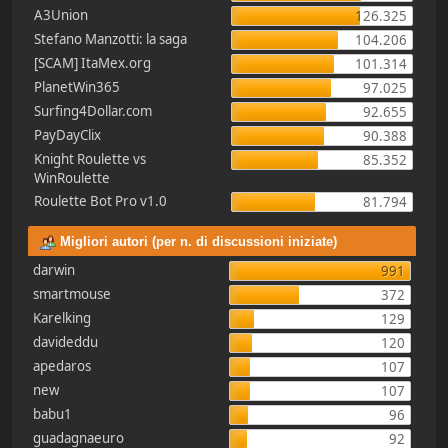
A3Union
126.325
Stefano Manzotti: la saga
104.206
[SCAM] ItaMex.org
101.314
PlanetWin365
97.025
Surfing4Dollar.com
92.655
PayDayClix
90.388
Knight Roulette vs
85.352
WinRoulette
Roulette Bot Pro v1.0
81.794
Migliori autori (per n. di discussioni iniziate)
darwin
991
smartmouse
372
Karelking
129
davideddu
120
apedaros
107
new
107
babu1
96
guadagnaeuro
92