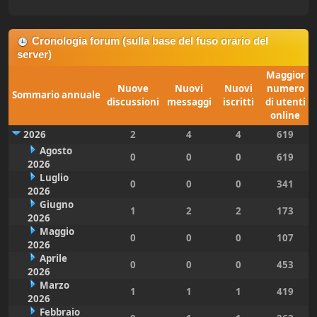
Cronologia forum (sulla base del fuso orario del
server)
Maggior
Nuove
Nuovi
Nuovi
numero
Sommario annuale
discussioni
messaggi
iscritti
di utenti
online
2026
2
4
4
619
Agosto
0
0
0
619
2026
Luglio
0
0
0
341
2026
Giugno
1
2
2
173
2026
Maggio
0
0
0
107
2026
Aprile
0
0
0
453
2026
Marzo
1
1
1
419
2026
Febbraio