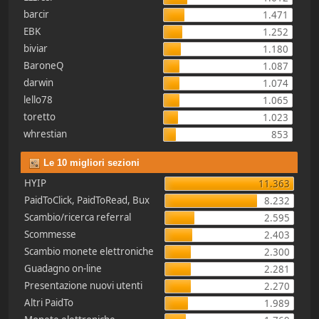
barcir
1.471
EBK
1.252
biviar
1.180
BaroneQ
1.087
darwin
1.074
lello78
1.065
toretto
1.023
whrestian
853
Le 10 migliori sezioni
HYIP
11.363
PaidToClick, PaidToRead, Bux
8.232
Scambio/ricerca referral
2.595
Scommesse
2.403
Scambio monete elettroniche
2.300
Guadagno on-line
2.281
Presentazione nuovi utenti
2.270
Altri PaidTo
1.989