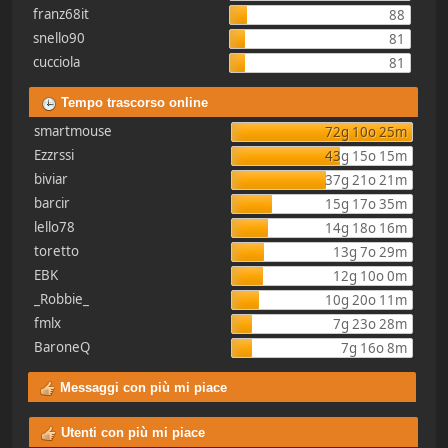
franz68it
88
snello90
81
cucciola
81
Tempo trascorso online
smartmouse
72g 10o 25m
Ezzrssi
43g 15o 15m
biviar
37g 21o 21m
barcir
15g 17o 35m
lello78
14g 18o 16m
toretto
13g 7o 29m
EBK
12g 10o 0m
_Robbie_
10g 20o 11m
fmlx
7g 23o 28m
BaroneQ
7g 16o 8m
Messaggi con più mi piace
Utenti con più mi piace