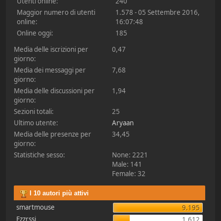
Utenti online:
240
Maggior numero di utenti
1.578 - 05 Settembre 2016,
online:
16:07:48
Online oggi:
185
Media delle iscrizioni per
0,47
giorno:
Media dei messaggi per
7,68
giorno:
Media delle discussioni per
1,94
giorno:
Sezioni totali:
25
Ultimo utente:
Aryaan
Media delle presenze per
34,45
giorno:
Statistiche sesso:
None: 2221
Male: 141
Female: 32
I 10 autori più attivi
smartmouse
9.195
Ezzrssi
1.612