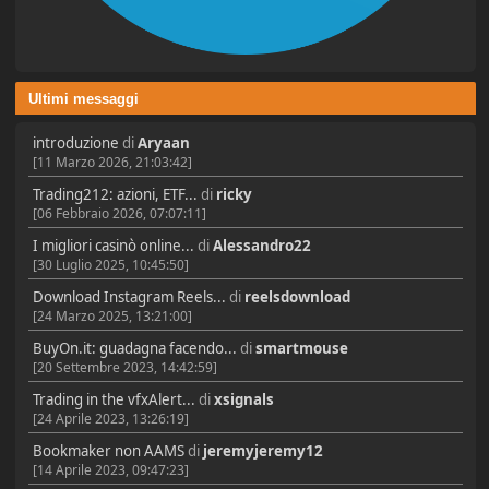
Ultimi messaggi
introduzione
di
Aryaan
[11 Marzo 2026, 21:03:42]
Trading212: azioni, ETF...
di
ricky
[06 Febbraio 2026, 07:07:11]
I migliori casinò online...
di
Alessandro22
[30 Luglio 2025, 10:45:50]
Download Instagram Reels...
di
reelsdownload
[24 Marzo 2025, 13:21:00]
BuyOn.it: guadagna facendo...
di
smartmouse
[20 Settembre 2023, 14:42:59]
Trading in the vfxAlert...
di
xsignals
[24 Aprile 2023, 13:26:19]
Bookmaker non AAMS
di
jeremyjeremy12
[14 Aprile 2023, 09:47:23]