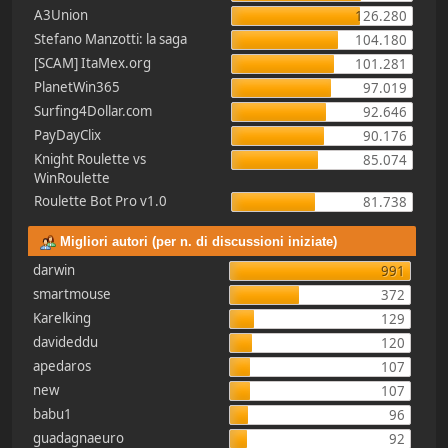
A3Union
126.280
Stefano Manzotti: la saga
104.180
[SCAM] ItaMex.org
101.281
PlanetWin365
97.019
Surfing4Dollar.com
92.646
PayDayClix
90.176
Knight Roulette vs
85.074
WinRoulette
Roulette Bot Pro v1.0
81.738
Migliori autori (per n. di discussioni iniziate)
darwin
991
smartmouse
372
Karelking
129
davideddu
120
apedaros
107
new
107
babu1
96
guadagnaeuro
92