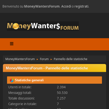
Benvenuto su
MoneyWantersForum
.
Accedi
o
registrati
.
MoneyWantersForum
Forum
Pannello delle statistiche
►
►
MoneyWantersForum - Pannello delle statistiche
Statistiche generali
Utenti in totale:
2.394
Messaggi totali:
50.530
Totale discussioni:
7.257
Categorie in totale:
7