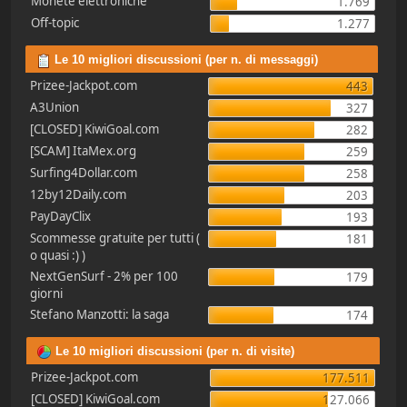
Monete elettroniche
1.769
Off-topic
1.277
Le 10 migliori discussioni (per n. di messaggi)
Prizee-Jackpot.com
443
A3Union
327
[CLOSED] KiwiGoal.com
282
[SCAM] ItaMex.org
259
Surfing4Dollar.com
258
12by12Daily.com
203
PayDayClix
193
Scommesse gratuite per tutti (
181
o quasi :) )
NextGenSurf - 2% per 100
179
giorni
Stefano Manzotti: la saga
174
Le 10 migliori discussioni (per n. di visite)
Prizee-Jackpot.com
177.511
[CLOSED] KiwiGoal.com
127.066