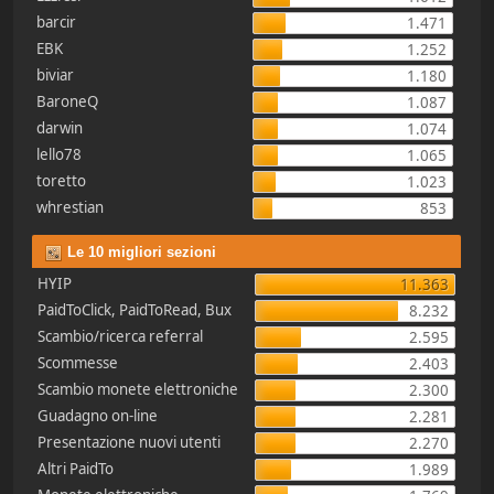
barcir
1.471
EBK
1.252
biviar
1.180
BaroneQ
1.087
darwin
1.074
lello78
1.065
toretto
1.023
whrestian
853
Le 10 migliori sezioni
HYIP
11.363
PaidToClick, PaidToRead, Bux
8.232
Scambio/ricerca referral
2.595
Scommesse
2.403
Scambio monete elettroniche
2.300
Guadagno on-line
2.281
Presentazione nuovi utenti
2.270
Altri PaidTo
1.989