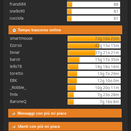
franz68it
88
snello90
81
cucciola
81
Tempo trascorso online
smartmouse
72g 10o 25m
Ezzrssi
43g 15o 15m
biviar
37g 21o 21m
barcir
15g 17o 35m
lello78
14g 18o 16m
toretto
13g 7o 29m
EBK
12g 10o 0m
_Robbie_
10g 20o 11m
fmlx
7g 23o 28m
BaroneQ
7g 16o 8m
Messaggi con più mi piace
Utenti con più mi piace