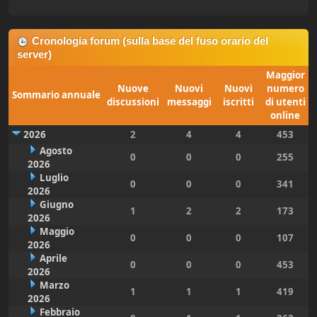
Cronologia forum (sulla base del fuso orario del
server)
Maggior
Nuove
Nuovi
Nuovi
numero
Sommario annuale
discussioni
messaggi
iscritti
di utenti
online
2026
2
4
4
453
Agosto
0
0
0
255
2026
Luglio
0
0
0
341
2026
Giugno
1
2
2
173
2026
Maggio
0
0
0
107
2026
Aprile
0
0
0
453
2026
Marzo
1
1
1
419
2026
Febbraio