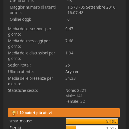
Utenti online:
63
Maggior numero di utenti
1.578 - 05 Settembre 2016,
online:
16:07:48
Online oggi:
0
Media delle iscrizioni per
0,47
giorno:
Media dei messaggi per
7,68
giorno:
Media delle discussioni per
1,94
giorno:
Sezioni totali:
25
Ultimo utente:
Aryaan
Media delle presenze per
34,33
giorno:
Statistiche sesso:
None: 2221
Male: 141
Female: 32
I 10 autori più attivi
smartmouse
9.195
Ezzrssi
1.612