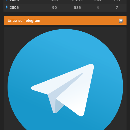
2005
90
585
4
7
Entra su Telegram