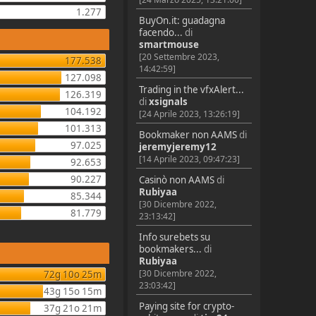
1.277
BuyOn.it: guadagna
facendo...
di
smartmouse
[20 Settembre 2023,
177.538
14:42:59]
127.098
Trading in the vfxAlert...
126.319
di
xsignals
104.192
[24 Aprile 2023, 13:26:19]
101.313
Bookmaker non AAMS
di
97.025
jeremyjeremy12
[14 Aprile 2023, 09:47:23]
92.653
90.227
Casinò non AAMS
di
Rubiyaa
85.344
[30 Dicembre 2022,
81.779
23:13:42]
Info surebets su
bookmakers...
di
Rubiyaa
[30 Dicembre 2022,
72g 10o 25m
23:03:42]
43g 15o 15m
Paying site for crypto-
37g 21o 21m