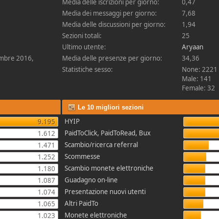
Media delle iscrizioni per giorno:
0,47
Media dei messaggi per giorno:
7,68
Media delle discussioni per giorno:
1,94
Sezioni totali:
25
Ultimo utente:
Aryaan
embre 2016,
Media delle presenze per giorno:
34,36
Statistiche sesso:
None: 2221
Male: 141
Female: 32
Le 10 migliori sezioni
HYIP
9.195
PaidToClick, PaidToRead, Bux
1.612
Scambio/ricerca referral
1.471
Scommesse
1.252
Scambio monete elettroniche
1.180
Guadagno on-line
1.087
Presentazione nuovi utenti
1.074
Altri PaidTo
1.065
Monete elettroniche
1.023