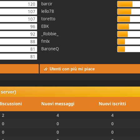
barcir
120
lello78
107
toretto
107
EBK
96
_Robbie_
92
fmlx
88
BaroneQ
81
81
Utenti con più mi piace
 server)
iscussioni
Nuovi messaggi
Nuovi iscritti
2
4
4
0
0
0
0
0
0