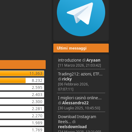
Ultimi messaggi
introduzione
di
Aryaan
[11 Marzo 2026, 21:03:42]
11.363
Trading212: azioni, ETF...
di
ricky
8.232
[06 Febbraio 2026,
2.595
07:07:11]
2.403
I migliori casinò online...
2.300
di
Alessandro22
[30 Luglio 2025, 10:45:50]
2.281
2.270
Download Instagram
Reels...
di
1.989
reelsdownload
1.769
[24 Marzo 2025, 13:21:00]