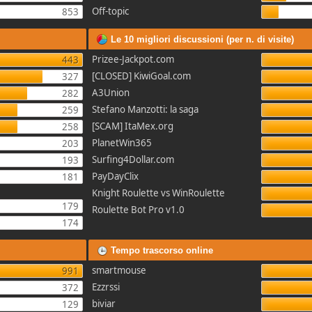
Off-topic
853
Le 10 migliori discussioni (per n. di visite)
Prizee-Jackpot.com
443
[CLOSED] KiwiGoal.com
327
A3Union
282
Stefano Manzotti: la saga
259
[SCAM] ItaMex.org
258
PlanetWin365
203
Surfing4Dollar.com
193
PayDayClix
181
Knight Roulette vs WinRoulette
179
Roulette Bot Pro v1.0
174
Tempo trascorso online
smartmouse
991
Ezzrssi
372
biviar
129