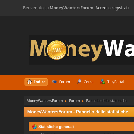
Benvenuto su
MoneyWantersForum
.
Accedi
o
registrati
.
Indice
Forum
Cerca
TinyPortal
MoneyWantersForum
Forum
Pannello delle statistiche
►
►
MoneyWantersForum - Pannello delle statistiche
Statistiche generali