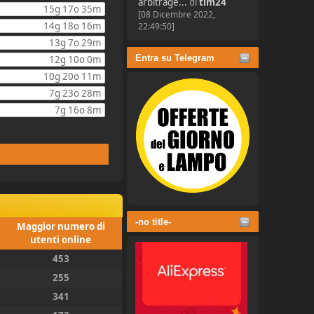
arbitrage...
di
tim24
15g 17o 35m
[08 Dicembre 2022,
14g 18o 16m
22:49:50]
13g 7o 29m
Entra su Telegram
12g 10o 0m
10g 20o 11m
7g 23o 28m
7g 16o 8m
-no title-
Maggior numero di
utenti online
453
255
341