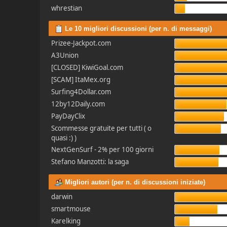
whrestian
Le 10 migliori discussioni (per n. di messaggi)
Prizee-Jackpot.com
A3Union
[CLOSED] KiwiGoal.com
[SCAM] ItaMex.org
Surfing4Dollar.com
12by12Daily.com
PayDayClix
Scommesse gratuite per tutti ( o
quasi :) )
NextGenSurf - 2% per 100 giorni
Stefano Manzotti: la saga
Migliori autori (per n. di discussioni iniziate)
darwin
smartmouse
Karelking