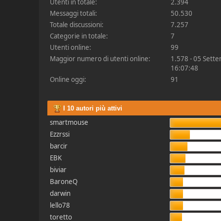
Utenti in totale:
2.394
Messaggi totali:
50.530
Totale discussioni:
7.257
Categorie in totale:
7
Utenti online:
99
Maggior numero di utenti online:
1.578 - 05 Sett
16:07:48
Online oggi:
91
I 10 autori più attivi
smartmouse
Ezzrssi
barcir
EBK
biviar
BaroneQ
darwin
lello78
toretto