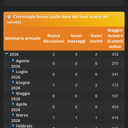
Cronologia forum (sulla base del fuso orario del
server)
Maggior
Nuove
Nuovi
Nuovi
numero
Sommario annuale
discussioni
messaggi
iscritti
di utenti
online
2026
2
4
4
453
Agosto
0
0
0
255
2026
Luglio
0
0
0
341
2026
Giugno
1
2
2
173
2026
Maggio
0
0
0
107
2026
Aprile
0
0
0
453
2026
Marzo
1
1
1
419
2026
Febbraio