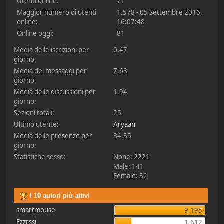
Utenti online:
71
Maggior numero di utenti
1.578 - 05 Settembre 2016,
online:
16:07:48
Online oggi:
81
Media delle iscrizioni per
0,47
giorno:
Media dei messaggi per
7,68
giorno:
Media delle discussioni per
1,94
giorno:
Sezioni totali:
25
Ultimo utente:
Aryaan
Media delle presenze per
34,35
giorno:
Statistiche sesso:
None: 2221
Male: 141
Female: 32
I 10 autori più attivi
smartmouse
9.195
Ezzrssi
1.612