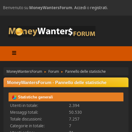
Benvenuto su
MoneyWantersForum
.
Accedi
o
registrati
.
MoneyWantersForum
Forum
Pannello delle statistiche
►
►
MoneyWantersForum - Pannello delle statistiche
Statistiche generali
Utenti in totale:
2.394
Messaggi totali:
50.530
Totale discussioni:
7.257
Categorie in totale:
7