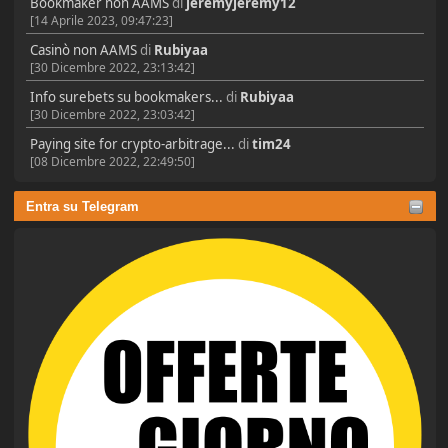
Bookmaker non AAMS
di
jeremyjeremy12
[14 Aprile 2023, 09:47:23]
Casinò non AAMS
di
Rubiyaa
[30 Dicembre 2022, 23:13:42]
Info surebets su bookmakers...
di
Rubiyaa
[30 Dicembre 2022, 23:03:42]
Paying site for crypto-arbitrage...
di
tim24
[08 Dicembre 2022, 22:49:50]
Entra su Telegram