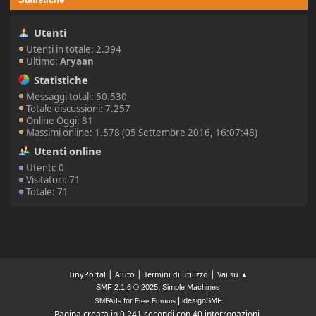
Utenti
Utenti in totale: 2.394
Ultimo:
Aryaan
Statistiche
Messaggi totali: 50.530
Totale discussioni: 7.257
Online Oggi: 81
Massimi online: 1.578 (05 Settembre 2016, 16:07:48)
Utenti online
Utenti: 0
Visitatori: 71
Totale: 71
|
|
|
TinyPortal
Aiuto
Termini di utilizzo
Vai su ▲
,
SMF 2.1.6 © 2025
Simple Machines
|
for
idesignSMF
SMFAds
Free Forums
Pagina creata in 0.241 secondi con 40 interrogazioni.