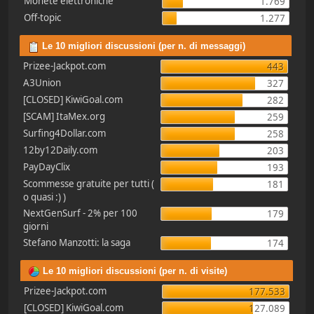
Monete elettroniche
1.769
Off-topic
1.277
Le 10 migliori discussioni (per n. di messaggi)
Prizee-Jackpot.com
443
A3Union
327
[CLOSED] KiwiGoal.com
282
[SCAM] ItaMex.org
259
Surfing4Dollar.com
258
12by12Daily.com
203
PayDayClix
193
Scommesse gratuite per tutti (
181
o quasi :) )
NextGenSurf - 2% per 100
179
giorni
Stefano Manzotti: la saga
174
Le 10 migliori discussioni (per n. di visite)
Prizee-Jackpot.com
177.533
[CLOSED] KiwiGoal.com
127.089