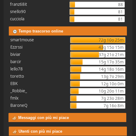
franz68it
88
snello90
81
cucciola
81
Tempo trascorso online
smartmouse
72g 10o 25m
Ezzrssi
43g 15o 15m
biviar
37g 21o 21m
barcir
15g 17o 35m
lello78
14g 18o 16m
toretto
13g 7o 29m
EBK
12g 10o 0m
_Robbie_
10g 20o 11m
fmlx
7g 23o 28m
BaroneQ
7g 16o 8m
Messaggi con più mi piace
Utenti con più mi piace