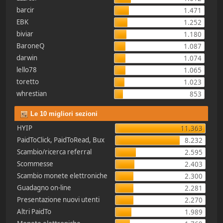
barcir
1.471
EBK
1.252
biviar
1.180
BaroneQ
1.087
darwin
1.074
lello78
1.065
toretto
1.023
whrestian
853
Le 10 migliori sezioni
HYIP
11.363
PaidToClick, PaidToRead, Bux
8.232
Scambio/ricerca referral
2.595
Scommesse
2.403
Scambio monete elettroniche
2.300
Guadagno on-line
2.281
Presentazione nuovi utenti
2.270
Altri PaidTo
1.989