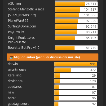
A3Union
126.311
Stefano Manzotti: la saga
104.187
[SCAM] ItaMex.org
101.306
PlanetWin365
97.020
Surfing4Dollar.com
92.649
PayDayClix
90.211
Knight Roulette vs
85.106
WinRoulette
Roulette Bot Pro v1.0
81.770
Migliori autori (per n. di discussioni iniziate)
darwin
991
smartmouse
372
Karelking
129
davideddu
120
apedaros
107
new
107
babu1
96
guadagnaeuro
92