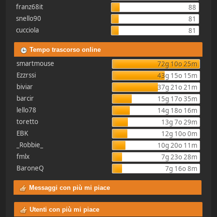
franz68it
88
snello90
81
cucciola
81
Tempo trascorso online
smartmouse
72g 10o 25m
Ezzrssi
43g 15o 15m
biviar
37g 21o 21m
barcir
15g 17o 35m
lello78
14g 18o 16m
toretto
13g 7o 29m
EBK
12g 10o 0m
_Robbie_
10g 20o 11m
fmlx
7g 23o 28m
BaroneQ
7g 16o 8m
Messaggi con più mi piace
Utenti con più mi piace