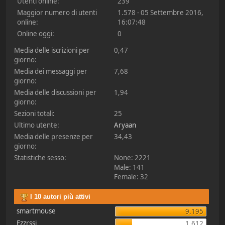
Utenti online:
239
Maggior numero di utenti
1.578 - 05 Settembre 2016,
online:
16:07:48
Online oggi:
0
Media delle iscrizioni per
0,47
giorno:
Media dei messaggi per
7,68
giorno:
Media delle discussioni per
1,94
giorno:
Sezioni totali:
25
Ultimo utente:
Aryaan
Media delle presenze per
34,43
giorno:
Statistiche sesso:
None: 2221
Male: 141
Female: 32
I 10 autori più attivi
smartmouse
9.195
Ezzrssi
1.612