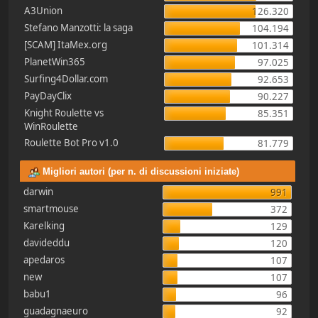
A3Union
126.320
Stefano Manzotti: la saga
104.194
[SCAM] ItaMex.org
101.314
PlanetWin365
97.025
Surfing4Dollar.com
92.653
PayDayClix
90.227
Knight Roulette vs
85.351
WinRoulette
Roulette Bot Pro v1.0
81.779
Migliori autori (per n. di discussioni iniziate)
darwin
991
smartmouse
372
Karelking
129
davideddu
120
apedaros
107
new
107
babu1
96
guadagnaeuro
92