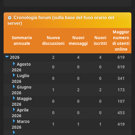
Cronologia forum (sulla base del fuso orario del
server)
Maggior
Sommario
Nuove
Nuovi
Nuovi
numero
annuale
discussioni
messaggi
iscritti
di utenti
online
2026
2
4
4
619
Agosto
0
0
0
619
2026
Luglio
0
0
0
341
2026
Giugno
1
2
2
173
2026
Maggio
0
0
0
107
2026
Aprile
0
0
0
453
2026
Marzo
1
1
1
419
2026