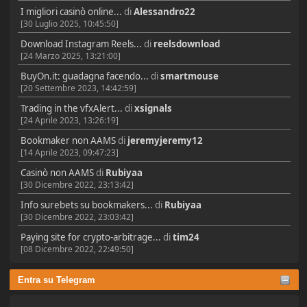
I migliori casinò online...
di
Alessandro22
[30 Luglio 2025, 10:45:50]
Download Instagram Reels...
di
reelsdownload
[24 Marzo 2025, 13:21:00]
BuyOn.it: guadagna facendo...
di
smartmouse
[20 Settembre 2023, 14:42:59]
Trading in the vfxAlert...
di
xsignals
[24 Aprile 2023, 13:26:19]
Bookmaker non AAMS
di
jeremyjeremy12
[14 Aprile 2023, 09:47:23]
Casinò non AAMS
di
Rubiyaa
[30 Dicembre 2022, 23:13:42]
Info surebets su bookmakers...
di
Rubiyaa
[30 Dicembre 2022, 23:03:42]
Paying site for crypto-arbitrage...
di
tim24
[08 Dicembre 2022, 22:49:50]
Entra su Telegram