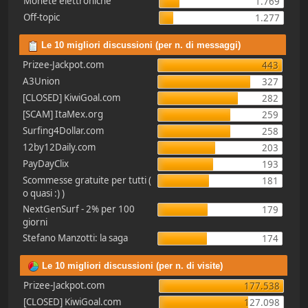
Monete elettroniche
1.769
Off-topic
1.277
Le 10 migliori discussioni (per n. di messaggi)
Prizee-Jackpot.com
443
A3Union
327
[CLOSED] KiwiGoal.com
282
[SCAM] ItaMex.org
259
Surfing4Dollar.com
258
12by12Daily.com
203
PayDayClix
193
Scommesse gratuite per tutti (
181
o quasi :) )
NextGenSurf - 2% per 100
179
giorni
Stefano Manzotti: la saga
174
Le 10 migliori discussioni (per n. di visite)
Prizee-Jackpot.com
177.538
[CLOSED] KiwiGoal.com
127.098