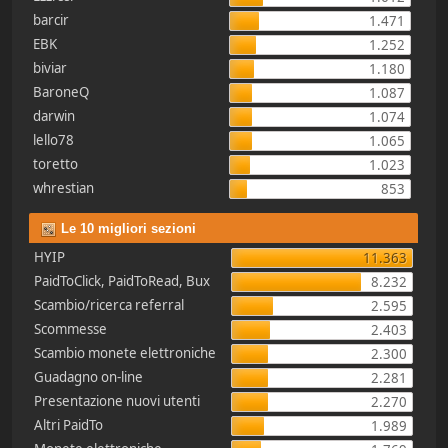
barcir
1.471
EBK
1.252
biviar
1.180
BaroneQ
1.087
darwin
1.074
lello78
1.065
toretto
1.023
whrestian
853
Le 10 migliori sezioni
HYIP
11.363
PaidToClick, PaidToRead, Bux
8.232
Scambio/ricerca referral
2.595
Scommesse
2.403
Scambio monete elettroniche
2.300
Guadagno on-line
2.281
Presentazione nuovi utenti
2.270
Altri PaidTo
1.989