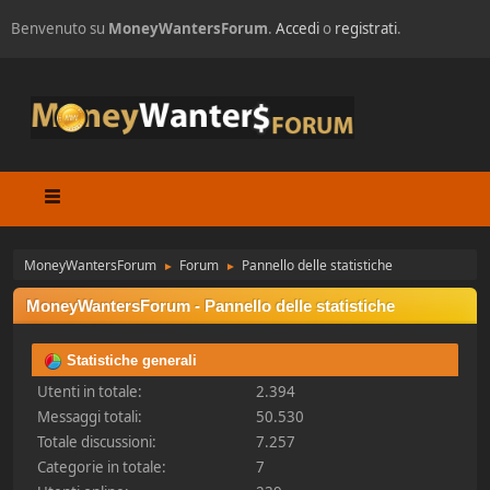
Benvenuto su
MoneyWantersForum
.
Accedi
o
registrati
.
MoneyWantersForum
Forum
Pannello delle statistiche
►
►
MoneyWantersForum - Pannello delle statistiche
Statistiche generali
Utenti in totale:
2.394
Messaggi totali:
50.530
Totale discussioni:
7.257
Categorie in totale:
7