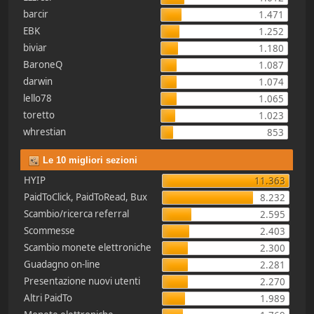
barcir
1.471
EBK
1.252
biviar
1.180
BaroneQ
1.087
darwin
1.074
lello78
1.065
toretto
1.023
whrestian
853
Le 10 migliori sezioni
HYIP
11.363
PaidToClick, PaidToRead, Bux
8.232
Scambio/ricerca referral
2.595
Scommesse
2.403
Scambio monete elettroniche
2.300
Guadagno on-line
2.281
Presentazione nuovi utenti
2.270
Altri PaidTo
1.989