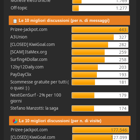
Monete elettroniche
1.769
Off-topic
1.277
Le 10 migliori discussioni (per n. di messaggi)
Prizee-Jackpot.com
443
A3Union
327
[CLOSED] KiwiGoal.com
282
[SCAM] ItaMex.org
259
Surfing4Dollar.com
258
12by12Daily.com
203
PayDayClix
193
Scommesse gratuite per tutti (
181
o quasi :) )
NextGenSurf - 2% per 100
179
giorni
Stefano Manzotti: la saga
174
Le 10 migliori discussioni (per n. di visite)
Prizee-Jackpot.com
177.546
[CLOSED] KiwiGoal.com
127.099