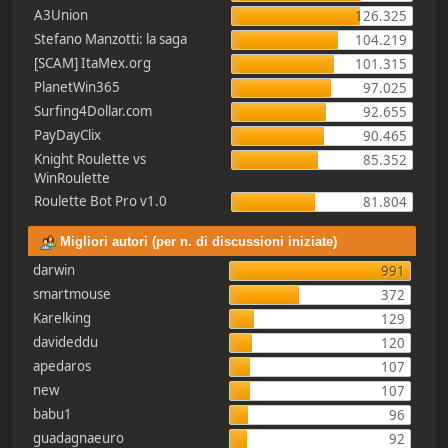
A3Union
126.325
Stefano Manzotti: la saga
104.219
[SCAM] ItaMex.org
101.315
PlanetWin365
97.025
Surfing4Dollar.com
92.655
PayDayClix
90.465
Knight Roulette vs
85.352
WinRoulette
Roulette Bot Pro v1.0
81.804
Migliori autori (per n. di discussioni iniziate)
darwin
991
smartmouse
372
Karelking
129
davideddu
120
apedaros
107
new
107
babu1
96
guadagnaeuro
92