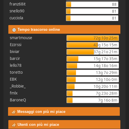
franz68it
88
snello90
81
cucciola
81
Tempo trascorso online
smartmouse
72g 10o 25m
Ezzrssi
43g 15o 15m
biviar
37g 21o 21m
barcir
15g 17o 35m
lello78
14g 18o 16m
toretto
13g 7o 29m
EBK
12g 10o 0m
_Robbie_
10g 20o 11m
fmlx
7g 23o 28m
BaroneQ
7g 16o 8m
Messaggi con più mi piace
Utenti con più mi piace