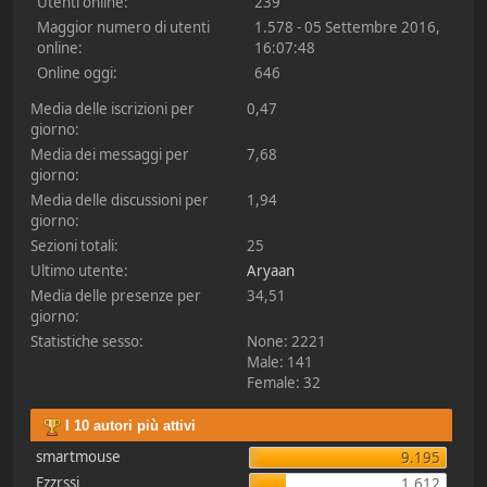
Utenti online:
239
Maggior numero di utenti
1.578 - 05 Settembre 2016,
online:
16:07:48
Online oggi:
646
Media delle iscrizioni per
0,47
giorno:
Media dei messaggi per
7,68
giorno:
Media delle discussioni per
1,94
giorno:
Sezioni totali:
25
Ultimo utente:
Aryaan
Media delle presenze per
34,51
giorno:
Statistiche sesso:
None: 2221
Male: 141
Female: 32
I 10 autori più attivi
smartmouse
9.195
Ezzrssi
1.612