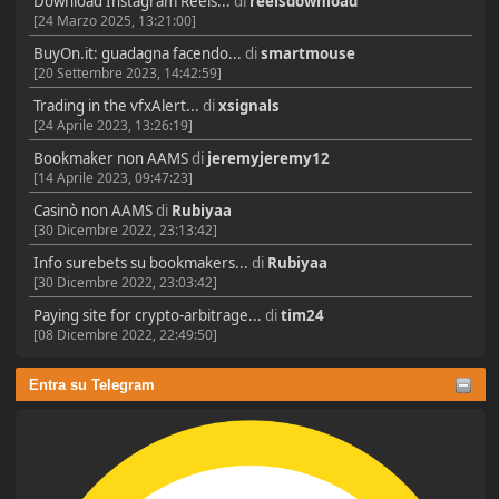
Download Instagram Reels...
di
reelsdownload
[24 Marzo 2025, 13:21:00]
BuyOn.it: guadagna facendo...
di
smartmouse
[20 Settembre 2023, 14:42:59]
Trading in the vfxAlert...
di
xsignals
[24 Aprile 2023, 13:26:19]
Bookmaker non AAMS
di
jeremyjeremy12
[14 Aprile 2023, 09:47:23]
Casinò non AAMS
di
Rubiyaa
[30 Dicembre 2022, 23:13:42]
Info surebets su bookmakers...
di
Rubiyaa
[30 Dicembre 2022, 23:03:42]
Paying site for crypto-arbitrage...
di
tim24
[08 Dicembre 2022, 22:49:50]
Entra su Telegram