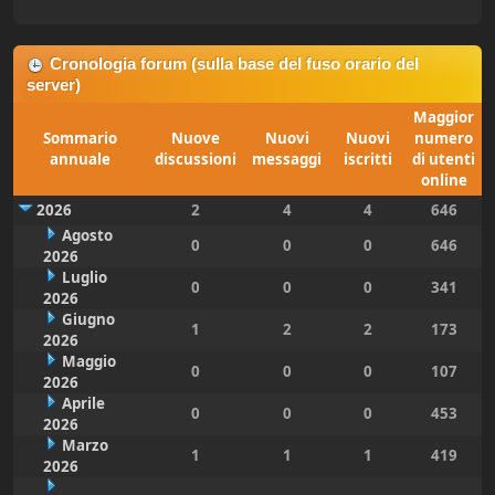
Cronologia forum (sulla base del fuso orario del
server)
Maggior
Sommario
Nuove
Nuovi
Nuovi
numero
annuale
discussioni
messaggi
iscritti
di utenti
online
2026
2
4
4
646
Agosto
0
0
0
646
2026
Luglio
0
0
0
341
2026
Giugno
1
2
2
173
2026
Maggio
0
0
0
107
2026
Aprile
0
0
0
453
2026
Marzo
1
1
1
419
2026