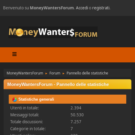
Benvenuto su
MoneyWantersForum
.
Accedi
o
registrati
.
MoneyWantersForum
Forum
Pannello delle statistiche
►
►
MoneyWantersForum - Pannello delle statistiche
Statistiche generali
Utenti in totale:
2.394
Messaggi totali:
50.530
Totale discussioni:
7.257
Categorie in totale:
7